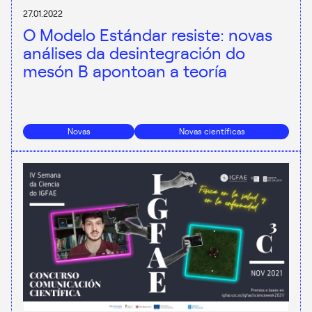
27.01.2022
O Modelo Estándar resiste: novas
análises da desintegración do
mesón B apontoan a teoría
Novas
Novas científicas