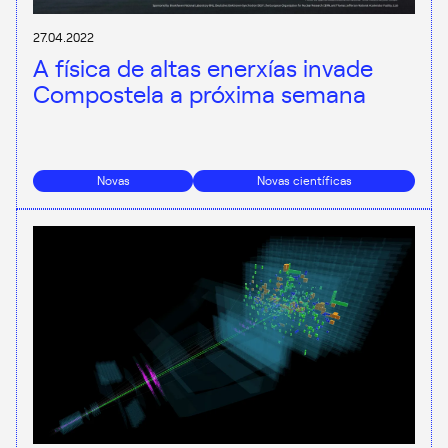
27.04.2022
A física de altas enerxías invade
Compostela a próxima semana
Novas
Novas científicas