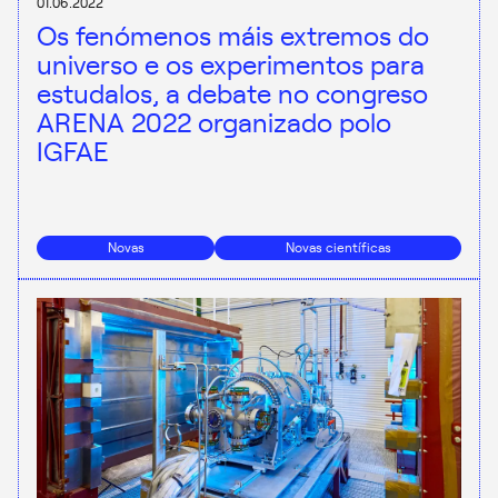
01.06.2022
Os fenómenos máis extremos do
universo e os experimentos para
estudalos, a debate no congreso
ARENA 2022 organizado polo
IGFAE
Novas
Novas científicas