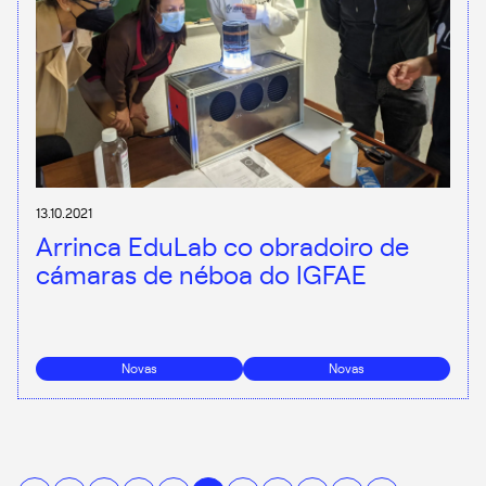
13.10.2021
Arrinca EduLab co obradoiro de
cámaras de néboa do IGFAE
Novas
Novas