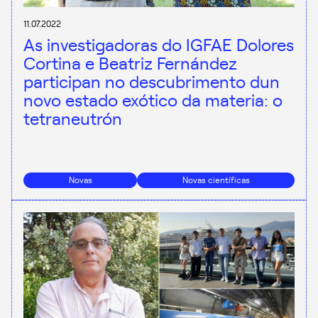
11.07.2022
As investigadoras do IGFAE Dolores
Cortina e Beatriz Fernández
participan no descubrimento dun
novo estado exótico da materia: o
tetraneutrón
Novas
Novas científicas