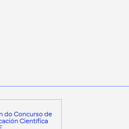
ón do Concurso de
ación Científica
E