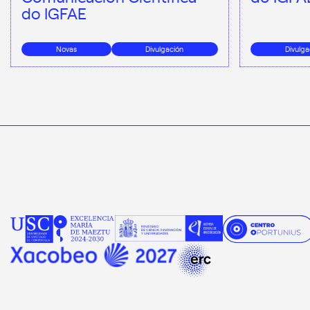
do IGFAE
Novas
Divulgación
Divulga