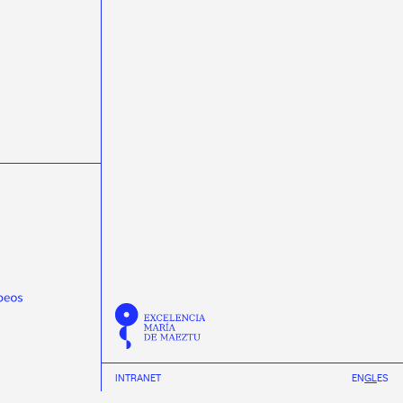
science week 2022
Semana da Ciencia 2023
Semana da Ciencia 2024
Semana de la Ciencia 2024
semicondutores
Summer
Tamar Novas
TechLab
Thomas Dent
Tinus van de Pas
transferencia de tecnoloxía
transfronteirizas
TTalent
Verán
Verónica Villa Ortega
Wenyang Qian
workshop
Yassid Ayyad
INTRANET
EN
GL
ES