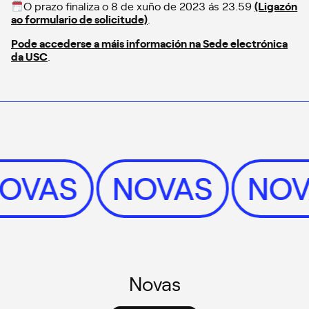
O prazo finaliza o 8 de xuño de 2023 ás 23.59
(Ligazón
ao formulario de solicitude)
.
Pode accederse a máis información na Sede electrónica
da USC
.
NOVAS
NOVAS
NO
Novas