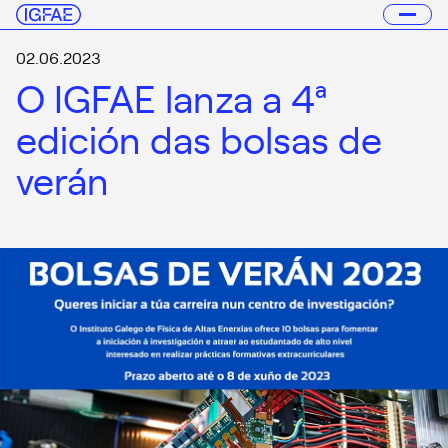
02.06.2023
O IGFAE lanza a 4ª
edición das bolsas de
verán