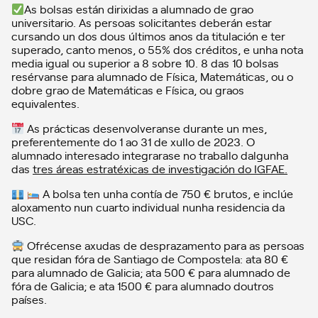
As bolsas están dirixidas a alumnado de grao
universitario. As persoas solicitantes deberán estar
cursando un dos dous últimos anos da titulación e ter
superado, canto menos, o 55% dos créditos, e unha nota
media igual ou superior a 8 sobre 10. 8 das 10 bolsas
resérvanse para alumnado de Física, Matemáticas, ou o
dobre grao de Matemáticas e Física, ou graos
equivalentes.
As prácticas desenvolveranse durante un mes,
preferentemente do 1 ao 31 de xullo de 2023. O
alumnado interesado integrarase no traballo dalgunha
das
tres áreas estratéxicas de investigación do IGFAE.
A bolsa ten unha contía de 750 € brutos, e inclúe
aloxamento nun cuarto individual nunha residencia da
USC.
Ofrécense axudas de desprazamento para as persoas
que residan fóra de Santiago de Compostela: ata 80 €
para alumnado de Galicia; ata 500 € para alumnado de
fóra de Galicia; e ata 1500 € para alumnado doutros
países.