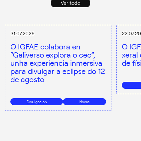
Ver todo
31.07.2026
22.07.2
O IGFAE colabora en
O IGF
“Galiverso explora o ceo”,
xeral
unha experiencia inmersiva
de fí
para divulgar a eclipse do 12
de agosto
Divulgación
Novas