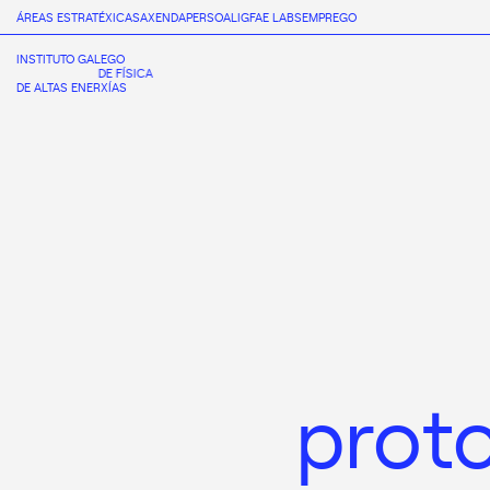
ÁREAS ESTRATÉXICAS
AXENDA
PERSOAL
IGFAE LABS
EMPREGO
INSTITUTO GALEGO
DE FÍSICA
DE ALTAS ENERXÍAS
prot