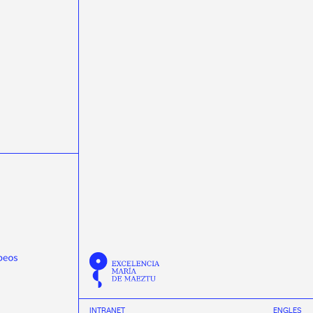
science week 2022
Semana da Ciencia 2023
Semana da Ciencia 2024
Semana de la Ciencia 2024
semicondutores
Summer
Tamar Novas
TechLab
Thomas Dent
Tinus van de Pas
transferencia de tecnoloxía
transfronteirizas
TTalent
Verán
Verónica Villa Ortega
Wenyang Qian
workshop
Yassid Ayyad
INTRANET
EN
GL
ES