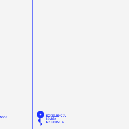
science week 2022
Semana da Ciencia 2023
Semana da Ciencia 2024
Semana de la Ciencia 2024
semicondutores
Summer
Tamar Novas
TechLab
Thomas Dent
Tinus van de Pas
transferencia de tecnoloxía
transfronteirizas
TTalent
Verán
Verónica Villa Ortega
Wenyang Qian
workshop
Yassid Ayyad