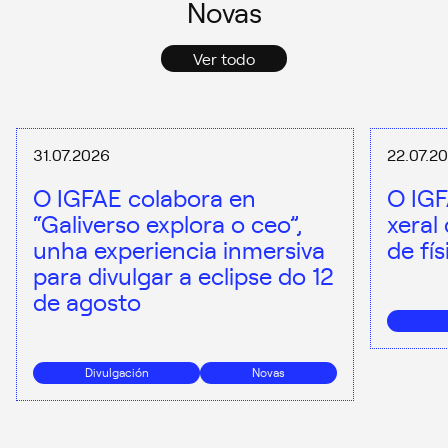
Novas
Ver todo
31.07.2026
22.07.2
O IGFAE colabora en
O IGF
“Galiverso explora o ceo”,
xeral
unha experiencia inmersiva
de fí
para divulgar a eclipse do 12
de agosto
Divulgación
Novas