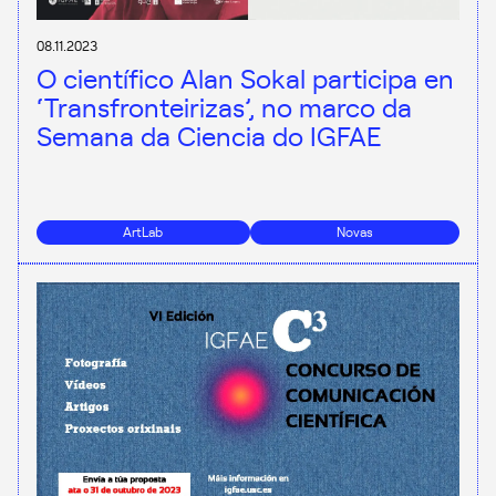
08.11.2023
O científico Alan Sokal participa en
‘Transfronteirizas’, no marco da
Semana da Ciencia do IGFAE
ArtLab
Novas