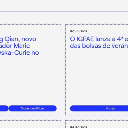
02.06.2023
 Qian, novo
O IGFAE lanza a 4ª 
ador Marie
das bolsas de verán
ska-Curie no
Novas científicas
Novas
03.02.2023