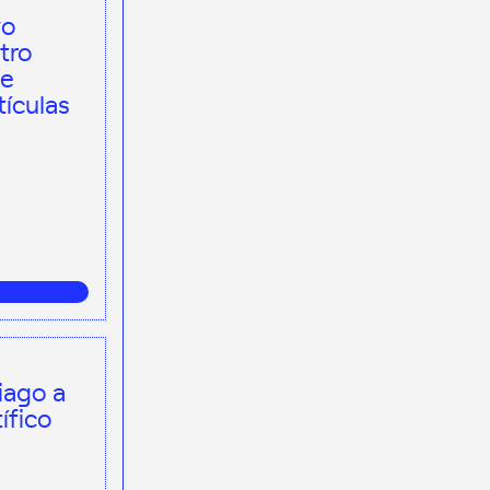
vo
tro
de
tículas
iago a
ífico