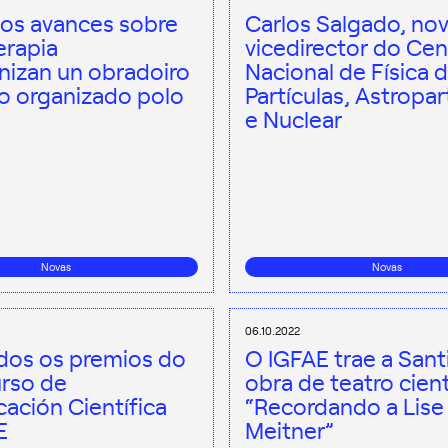
mos avances sobre
Carlos Salgado, no
erapia
vicedirector do Cen
nizan un obradoiro
Nacional de Física 
co organizado polo
Partículas, Astropar
e Nuclear
Novas
Novas
06.10.2022
dos os premios do
O IGFAE trae a Sant
rso de
obra de teatro cient
ación Científica
“Recordando a Lise
E
Meitner”