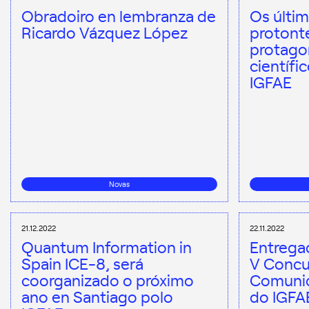
Obradoiro en lembranza de
Os últi
Ricardo Vázquez López
protont
protago
científi
IGFAE
Novas
21.12.2022
22.11.2022
Quantum Information in
Entrega
Spain ICE-8, será
V Concu
coorganizado o próximo
Comunic
ano en Santiago polo
do IGFA