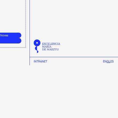
Novas
INTRANET
EN
GL
ES