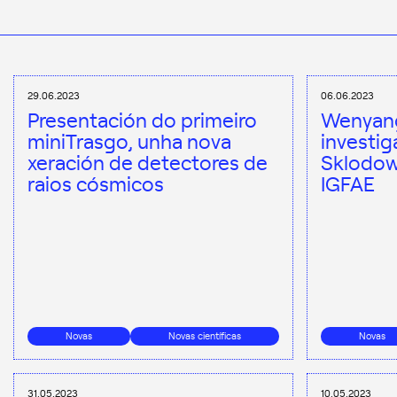
29.06.2023
06.06.2023
Presentación do primeiro
Wenyang
miniTrasgo, unha nova
investig
xeración de detectores de
Sklodow
raios cósmicos
IGFAE
Novas
Novas científicas
Novas
31.05.2023
10.05.2023