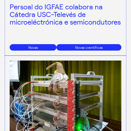
Persoal do IGFAE colabora na
Cátedra USC-Televés de
microeléctrónica e semicondutores
Novas
Novas científicas