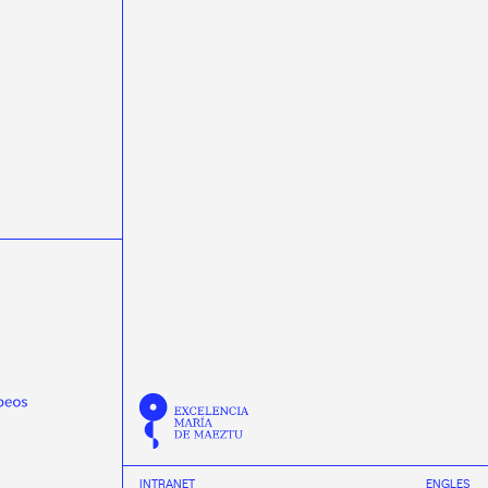
science week 2022
Semana da Ciencia 2023
Semana da Ciencia 2024
Semana de la Ciencia 2024
semicondutores
Summer
Tamar Novas
TechLab
Thomas Dent
Tinus van de Pas
transferencia de tecnoloxía
transfronteirizas
TTalent
Verán
Verónica Villa Ortega
Wenyang Qian
workshop
Yassid Ayyad
INTRANET
EN
GL
ES