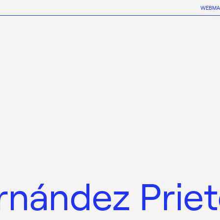
WEBMA
rnández Prie