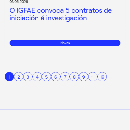
03.06.2026
O IGFAE convoca 5 contratos de
iniciación á investigación
Novas
…
1
2
3
4
5
6
7
8
9
19