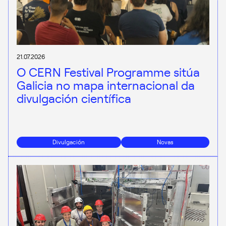
21.07.2026
O CERN Festival Programme sitúa
Galicia no mapa internacional da
divulgación científica
Divulgación
Novas