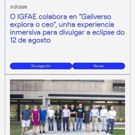
31.07.2026
O IGFAE colabora en “Galiverso
explora o ceo”, unha experiencia
inmersiva para divulgar a eclipse do
12 de agosto
Divulgación
Novas