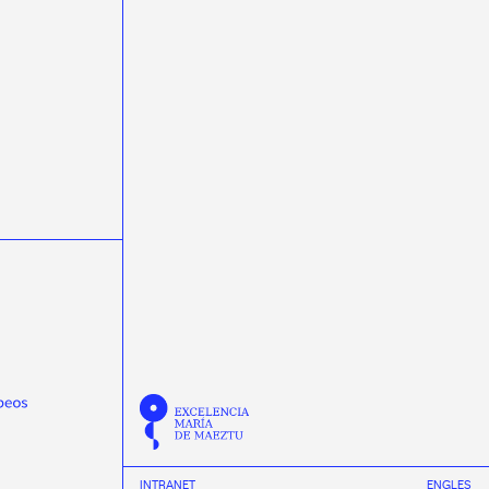
science week 2022
Semana da Ciencia 2023
Semana da Ciencia 2024
Semana de la Ciencia 2024
semicondutores
Summer
Tamar Novas
TechLab
Thomas Dent
Tinus van de Pas
transferencia de tecnoloxía
transfronteirizas
TTalent
Verán
Verónica Villa Ortega
Wenyang Qian
workshop
Yassid Ayyad
INTRANET
EN
GL
ES