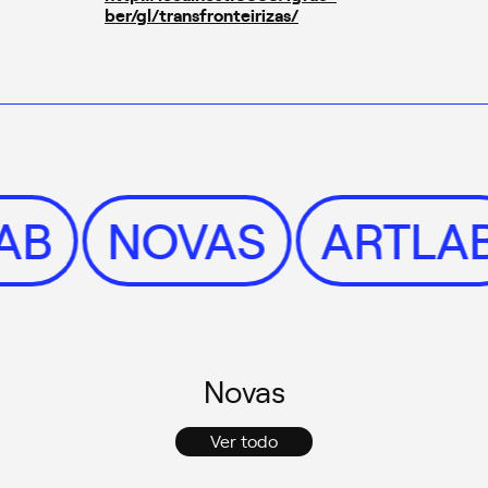
ber/gl/transfronteirizas/
LAB
NOVAS
ARTLA
Novas
Ver todo