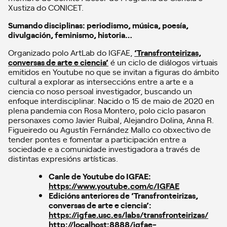
Xustiza do CONICET.
Sumando disciplinas: periodismo, música, poesía,
divulgación, feminismo, historia…
Organizado polo ArtLab do IGFAE,
‘Transfronteirizas,
conversas de arte e ciencia’
é un ciclo de diálogos virtuais
emitidos en Youtube no que se invitan a figuras do ámbito
cultural a explorar as interseccións entre a arte e a
ciencia co noso persoal investigador, buscando un
enfoque interdisciplinar. Nacido o 15 de maio de 2020 en
plena pandemia con Rosa Montero, polo ciclo pasaron
personaxes como Javier Ruibal, Alejandro Dolina, Anna R.
Figueiredo ou Agustín Fernández Mallo co obxectivo de
tender pontes e fomentar a participación entre a
sociedade e a comunidade investigadora a través de
distintas expresións artísticas.
Canle de Youtube do IGFAE:
https://www.youtube.com/c/IGFAE
Edicións anteriores de ‘Transfronteirizas,
conversas de arte e ciencia’:
https://igfae.usc.es/labs/transfronteirizas/
http://localhost:8888/igfae-