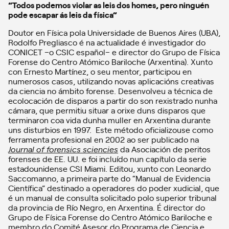
“
Todos podemos violar as leis dos homes, pero ninguén
pode escapar ás leis da física”
Doutor en Física pola Universidade de Buenos Aires (UBA),
Rodolfo Pregliasco é na actualidade é investigador do
CONICET –o CSIC español– e director do Grupo de Física
Forense do Centro Atómico Bariloche (Arxentina). Xunto
con Ernesto Martínez, o seu mentor, participou en
numerosos casos, utilizando novas aplicacións creativas
da ciencia no ámbito forense. Desenvolveu a técnica de
ecolocación de disparos a partir do son rexistrado nunha
cámara, que permitiu situar a orixe duns disparos que
terminaron coa vida dunha muller en Arxentina durante
uns disturbios en 1997. Este método oficializouse como
ferramenta profesional en 2002 ao ser publicado na
Journal of forensics sciencies
da Asociación de peritos
forenses de EE. UU. e foi incluído nun capítulo da serie
estadounidense CSI Miami. Editou, xunto con Leonardo
Saccomanno, a primeira parte do “Manual de Evidencia
Científica” destinado a operadores do poder xudicial, que
é un manual de consulta solicitado polo superior tribunal
da provincia de Río Negro, en Arxentina. É director do
Grupo de Física Forense do Centro Atómico Bariloche e
membro do Comité Asesor do Programa de Ciencia e