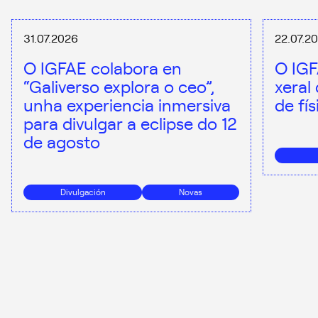
31.07.2026
22.07.2
O IGFAE colabora en
O IGF
“Galiverso explora o ceo”,
xeral
unha experiencia inmersiva
de fí
para divulgar a eclipse do 12
de agosto
Divulgación
Novas