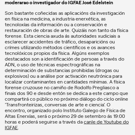
moderarao o investigador do IGFAE José Edelstein
Son bastante coñecidas as aplicacións da investigación
en física na medicina, a industria enerxética, as
tecnoloxías da información ou a conservación e
restauración de obras de arte. Quizáis non tanto da física
forense. Esta ciencia axuda ás autoridades xudiciais a
esclarecer accidentes de tráfico, desaparicións ou
crímes utilizando métodos científicos e os avances
tecnolóxicos propios da física. Algúns exemplos
destacados son a identificación de persoas a través do
ADN, o uso de técnicas espectrográficas na
determinación de substancias prohibidas (drogas ou
explosivos) ou a análise por activación neutrónica para
localizar contaminantes en cantidades mínimas. A física
forense cruzouse no camiño de Rodolfo Pregliasco a
finais dos 90 e desde entón se dedica a este campo que
compartirá co público no próximo diálogo do ciclo online
‘Transfronteirizas, conversas de arte e ciencia’. O
encontro, organizado polo Instituto Galego de Física de
Altas Enerxías, será o próximo 29 de setembro ás 19:00
horas e poderá seguirse a través da
canle de Youtube do
IGFAE
.