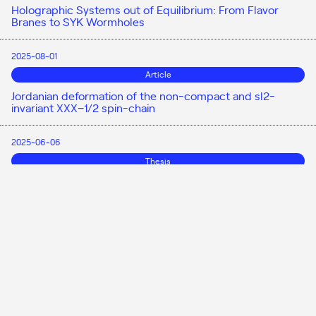
Holographic Systems out of Equilibrium: From Flavor
Branes to SYK Wormholes
2025-08-01
Article
Jordanian deformation of the non-compact and sl2-
invariant XXX−1/2 spin-chain
2025-06-06
Thesis
Studies in dynamical AdS/CFT with modified boundary
conditions
2025-05-01
Article
Chiral symmetry breaking and restoration by helical
magnetic fields in AdS/CFT