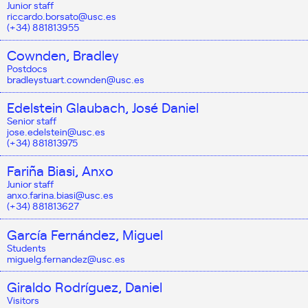
Junior staff
riccardo.borsato@usc.es
(+34) 881813955
Cownden, Bradley
Postdocs
bradleystuart.cownden@usc.es
Edelstein Glaubach, José Daniel
Senior staff
jose.edelstein@usc.es
(+34) 881813975
Fariña Biasi, Anxo
Junior staff
anxo.farina.biasi@usc.es
(+34) 881813627
García Fernández, Miguel
Students
miguelg.fernandez@usc.es
Giraldo Rodríguez, Daniel
Visitors