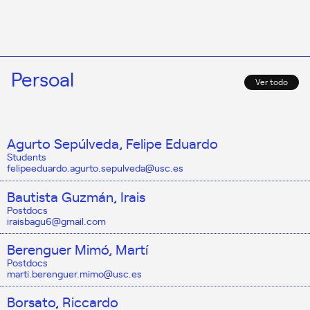
Persoal
Ver todo
Agurto Sepúlveda, Felipe Eduardo
Students
felipeeduardo.agurto.sepulveda@usc.es
Bautista Guzmán, Irais
Postdocs
iraisbagu6@gmail.com
Berenguer Mimó, Martí
Postdocs
marti.berenguer.mimo@usc.es
Borsato, Riccardo