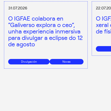
31.07.2026
22.07.2
O IGFAE colabora en
O IGF
“Galiverso explora o ceo”,
xeral
unha experiencia inmersiva
de fí
para divulgar a eclipse do 12
de agosto
Divulgación
Novas