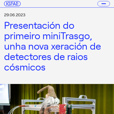
29.06.2023
Presentación do
primeiro miniTrasgo,
unha nova xeración de
detectores de raios
cósmicos