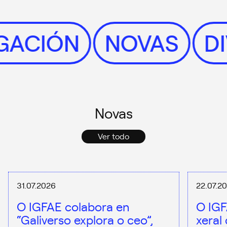
ULGACIÓN
NOVAS
Novas
Ver todo
31.07.2026
22.07.2
O IGFAE colabora en
O IGF
“Galiverso explora o ceo”,
xeral