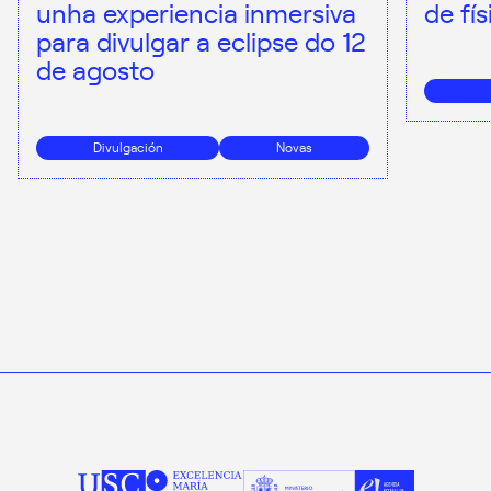
unha experiencia inmersiva
de fí
para divulgar a eclipse do 12
de agosto
Divulgación
Novas