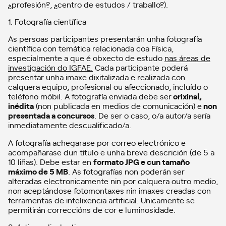
¿profesión?, ¿centro de estudos / traballo?).
1. Fotografía científica
As persoas participantes presentarán unha fotografía
científica con temática relacionada coa Física,
especialmente a que é obxecto de estudo
nas áreas de
investigación do IGFAE.
Cada participante poderá
presentar unha imaxe dixitalizada e realizada con
calquera equipo, profesional ou afeccionado, incluído o
teléfono móbil. A fotografía enviada debe ser
orixinal,
inédita
(non publicada en medios de comunicación) e
non
presentada a concursos
. De ser o caso, o/a autor/a sería
inmediatamente descualificado/a.
A fotografía achegarase por correo electrónico e
acompañarase dun título e unha breve descrición (de 5 a
10 liñas). Debe estar en
formato JPG e cun tamaño
máximo de 5 MB
. As fotografías non poderán ser
alteradas electronicamente nin por calquera outro medio,
non aceptándose fotomontaxes nin imaxes creadas con
ferramentas de intelixencia artificial. Unicamente se
permitirán correccións de cor e luminosidade.