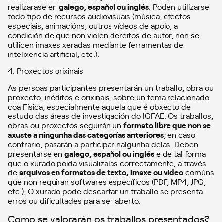
realizarase en
galego, español ou inglés
. Poden utilizarse
todo tipo de recursos audiovisuais (música, efectos
especiais, animacións, outros vídeos de apoio, a
condición de que non violen dereitos de autor, non se
utilicen imaxes xeradas mediante ferramentas de
intelixencia artificial, etc.).
4. Proxectos orixinais
As persoas participantes presentarán un traballo, obra ou
proxecto, inéditos e orixinais, sobre un tema relacionado
coa Física, especialmente aquela que é obxecto de
estudo das áreas de investigación do IGFAE. Os traballos,
obras ou proxectos seguirán un
formato libre que non se
axuste a ningunha das categorías anteriores
; en caso
contrario, pasarán a participar nalgunha delas. Deben
presentarse en
galego, español ou inglés
e de tal forma
que o xurado poida visualizalas correctamente, a través
de
arquivos en formatos de texto, imaxe ou vídeo
comúns
que non requiran softwares específicos (PDF, MP4, JPG,
etc.), O xurado pode descartar un traballo se presenta
erros ou dificultades para ser aberto.
Como se valorarán os traballos presentados?