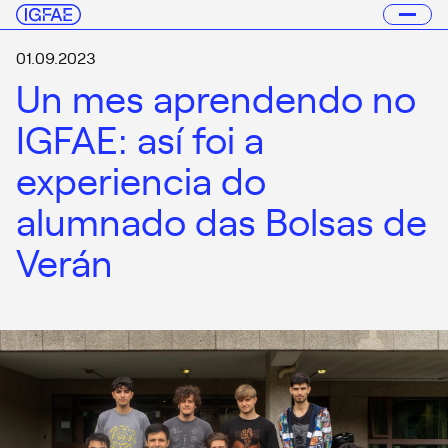
01.09.2023
Un mes aprendendo no
IGFAE: así foi a
experiencia do
alumnado das Bolsas de
Verán