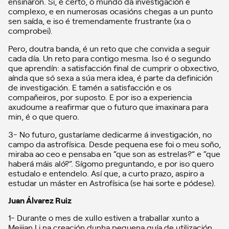
ensinaron. Si, é certo, o mundo da investigación é
complexo, e en numerosas ocasións chegas a un punto
sen saída, e iso é tremendamente frustrante (xa o
comprobei).
Pero, doutra banda, é un reto que che convida a seguir
cada día. Un reto para contigo mesma. Iso é o segundo
que aprendín: a satisfacción final de cumprir o obxectivo,
aínda que só sexa a súa mera idea, é parte da definición
de investigación. E tamén a satisfacción e os
compañeiros, por suposto. E por iso a experiencia
axudoume a reafirmar que o futuro que imaxinara para
min, é o que quero.
3- No futuro, gustaríame dedicarme á investigación, no
campo da astrofísica. Desde pequena ese foi o meu soño,
miraba ao ceo e pensaba en “que son as estrelas?” e “que
haberá máis aló?”. Sígomo preguntando, e por iso quero
estudalo e entendelo. Así que, a curto prazo, aspiro a
estudar un máster en Astrofísica (se hai sorte e pódese).
Juan Álvarez Ruiz
1- Durante o mes de xullo estiven a traballar xunto a
Meijian Li na creación dunha pequena guía de utilización