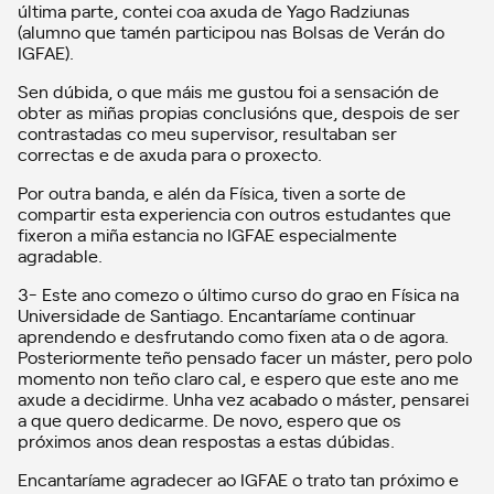
última parte, contei coa axuda de Yago Radziunas
(alumno que tamén participou nas Bolsas de Verán do
IGFAE).
Sen dúbida, o que máis me gustou foi a sensación de
obter as miñas propias conclusións que, despois de ser
contrastadas co meu supervisor, resultaban ser
correctas e de axuda para o proxecto.
Por outra banda, e alén da Física, tiven a sorte de
compartir esta experiencia con outros estudantes que
fixeron a miña estancia no IGFAE especialmente
agradable.
3- Este ano comezo o último curso do grao en Física na
Universidade de Santiago. Encantaríame continuar
aprendendo e desfrutando como fixen ata o de agora.
Posteriormente teño pensado facer un máster, pero polo
momento non teño claro cal, e espero que este ano me
axude a decidirme. Unha vez acabado o máster, pensarei
a que quero dedicarme. De novo, espero que os
próximos anos dean respostas a estas dúbidas.
Encantaríame agradecer ao IGFAE o trato tan próximo e