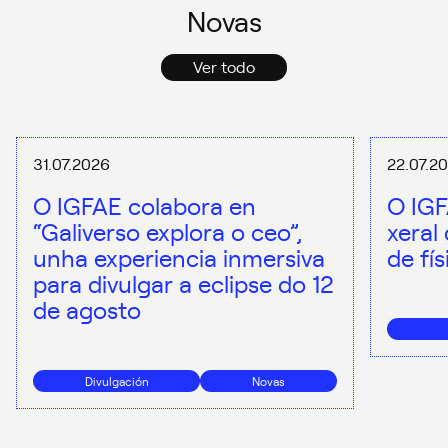
Novas
Ver todo
31.07.2026
22.07.2
O IGFAE colabora en
O IGF
“Galiverso explora o ceo”,
xeral
unha experiencia inmersiva
de fí
para divulgar a eclipse do 12
de agosto
Divulgación
Novas