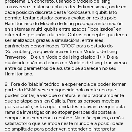
problema. En concreto, usando o Modelo de Ising
Transverso simulouse unha cadea 1-dimensional, onde en
cada posición discreta desta “colócase”un qubit. Isto
permite tentar estudar como a evolución rexida polo
Hamiltoniano do Modelo de Ising propaga a información
en sistemas multi-qubits entrelazados “localizados” en
diferentes posicións da rede. Outros conceptos puideron
ser analizados grazas a simulacións, entre eles,
parámetros denominados ‘OTOC’ para o estudo do
‘Scrambling’, a equivalencia entre un Modelo de Ising
Tranverso 1-D e un Modelo de Ising clásico (1+1)-D e a
dualidade cuántica teórica no Modelo de Ising Transverso
entre os parámetros de axuste que aparecen no seu
Hamiltoniano.
2- Fóra do ‘blabla’ teórico, a experiencia de poder formar
parte do IGFAE vese enriquecida pola xente coa que
puiden contar, á vez que o natural e inspirador ambiente
que se atopa en si en Galicia. Para as persoas movidas
por vocación, estas oportunidades motivan a seguir pola
rama da investigación ao atopar persoas dispostas a
compartir a experiencia contigo. Na miña opinión, o máis
satisfactorio que se atopa neste mundo é a posibilidade
de amplitude para poder ver, entender e interpretar