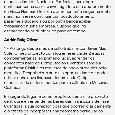
especialidade de Nuclear e Partículas, para logo
continuar cunha carreira investigadora cun doutoramento
en Física Nuclear. De aí en diante non teño ningunha meta
máis, non sei se continuar cun posdoutoramento,
pasarme a docencia ou por outra banda acabar
traballando nunha empresa. Supoño que irei
esclarecendo as dúbidas co paso do tempo.
Adrián Roig Oliver
1 – Ao longo deste mes de xullo traballei con Javier Mas
Solé. O meu proxecto constou en esencia de 2 etapas
complementarias: en primeiro lugar, aprender os
conceptos base de Computación Cuántica usando a
plataforma Qiskit e os recursos de apoio ofrecidos polo
meu titor. Despois disto xurdiu a oportunidade de poder
utilizar unha nova linguaxe denominada Qutip,
especializada en ferramentas para o cálculo en Mecánica
Cuántica.
En segundo lugar, e como propósito central, o proxecto
centrouse en entender as bases das Transicións de Fase
Cuánticas, a súa conexión coas que ocorren clasicamente
e o efecto de incorporar unha xeometría particular ao