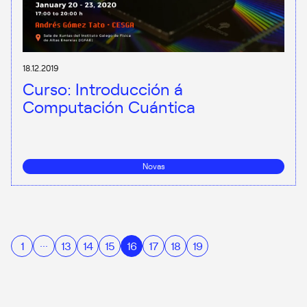
18.12.2019
Curso: Introducción á
Computación Cuántica
Novas
…
1
13
14
15
16
17
18
19