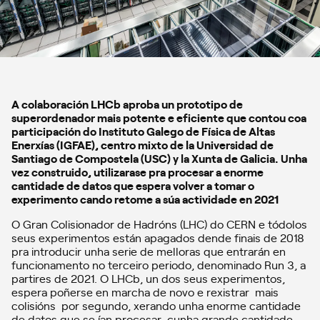
A colaboración LHCb aproba un prototipo de
superordenador mais potente e eficiente que contou coa
participación do Instituto Galego de Física de Altas
Enerxías (IGFAE), centro mixto de la Universidad de
Santiago de Compostela (USC) y la Xunta de Galicia. Unha
vez construido, utilizarase pra procesar a enorme
cantidade de datos que espera volver a tomar o
experimento cando retome a súa actividade en 2021
O Gran Colisionador de Hadróns (LHC) do CERN e tódolos
seus experimentos están apagados dende finais de 2018
pra introducir unha serie de melloras que entrarán en
funcionamento no terceiro periodo, denominado Run 3, a
partires de 2021. O LHCb, un dos seus experimentos,
espera poñerse en marcha de novo e rexistrar mais
colisións por segundo, xerando unha enorme cantidade
de datos que se ían procesar cunha grande cantidade