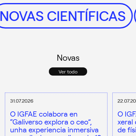
NOVAS CIENTÍFICA
Novas
Ver todo
31.07.2026
22.07.2
O IGFAE colabora en
O IGF
“Galiverso explora o ceo”,
xeral
unha experiencia inmersiva
de fí