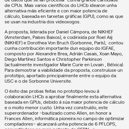
de CPUs. Mais varios científicos do LHCb idearon unha
alternativa máis eficiente e con maior potencia de
cálculo, baseada en tarxetas gráficas (GPU), como as que
se usan na industria dos videoxogos.
A proposta, liderada por Daniel Cámpora, de NIKHEF
(Amsterdam, Países Baixos), e codirixida por Roel Aiij
(NIKHEF) e Dorothea Von Bruch (Sorbonne, París), contou
cunha contribución importante dun equipo do IGFAE,
composto por Alexandre Brea, Adrián Casais, Xoan Mayo,
Diego Martínez Santos e Christopher Parkinson
(actualmente investigador Marie Curie en Lovain , Bélxica).
Para demostrar a viabilidade da proposta, construíuse un
prototipo, aportado principalmente entre o equipo da
USC e o de Sorbonne Universite.
O éxito das probas feitas no prototipo levou á
colaboración LHCb a aprobar finalmente esta alternativa
baseada en GPUs, debido á súa maior potencia de cálculo
e o moito menor custo. Unha vez construído, este
superordenador -bautizado como Allen, en honor a
Frances Allen, informática pioneira no campo de optimizar
compiladores
– alcanzará unha potencia de 6 PFLOPS,
convertíndose no mais potente do CERN, e