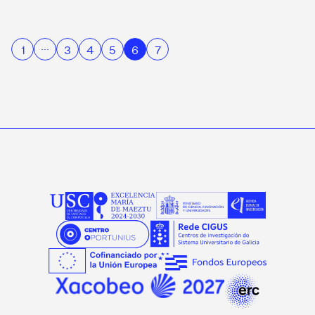
…
1
3
4
5
6
7