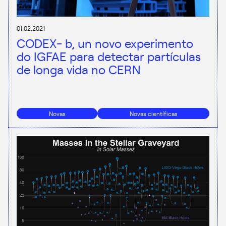
01.02.2021
CODEX- b, un novo experimento
do IGFAE para detectar partículas
de longa vida no CERN
Novas
Novas científicas