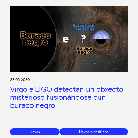
23.06.2020
Virgo e LIGO detectan un obxecto
misterioso fusionándose cun
buraco negro
Novas
Novas científicas