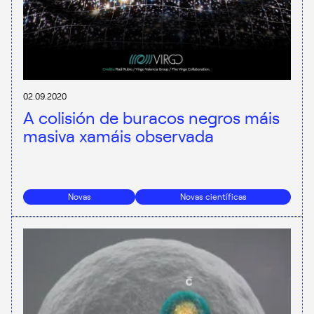
02.09.2020
A colisión de buracos negros máis
masiva xamáis observada
Novas
Novas científicas