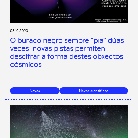
08.10.2020
O buraco negro sempre “pía” dúas
veces: novas pistas permiten
descifrar a forma destes obxectos
cósmicos
Novas
Novas científicas