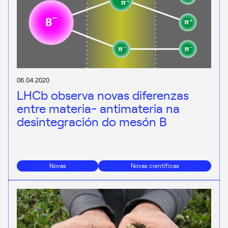
06.04.2020
LHCb observa novas diferenzas
entre materia- antimateria na
desintegración do mesón B
Novas
Novas científicas