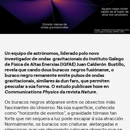
Un equipo de astrónomos, liderado polo novo
investigador de ondas gravitacionais do Instituto Galego
de Física de Altas Enerxías (IGFAE) Juan Calderón Bustillo,
revela que cando dous buracos negros fusiónanse, o
buraco negro remanente emite pulsos de ondas
gravitacionais, similares ás dun faro, que permiten
pescudar a súa forma. O estudo publícase hoxe en
Communications Physics
da revista
Nature
.
Os buracos negros atópanse entre os obxectos máis
fascinantes do Universo. Na súa superficie, coñecida
como “horizonte de eventos”, a gravidade tórnase tan
forte que nin sequera a luz pode escapar á súa atracción.
Normalmente, os buracos son criaturas aletargadas e
silenciosas que van devorando calquera obxecto que se