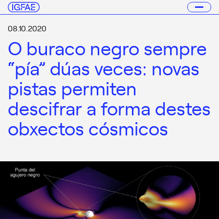
08.10.2020
O buraco negro sempre
“pía” dúas veces: novas
pistas permiten
descifrar a forma destes
obxectos cósmicos