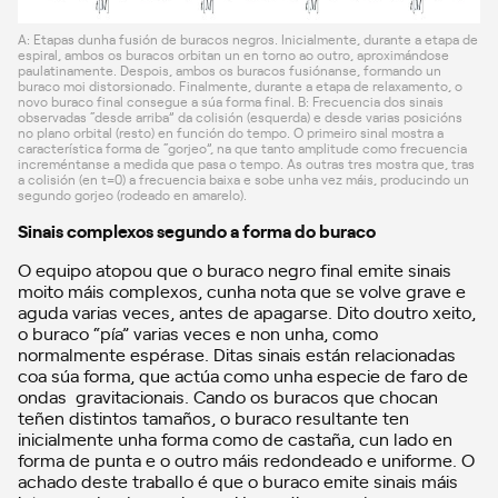
A: Etapas dunha fusión de buracos negros. Inicialmente, durante a etapa de
espiral, ambos os buracos orbitan un en torno ao outro, aproximándose
paulatinamente. Despois, ambos os buracos fusiónanse, formando un
buraco moi distorsionado. Finalmente, durante a etapa de relaxamento, o
novo buraco final consegue a súa forma final. B: Frecuencia dos sinais
observadas “desde arriba” da colisión (esquerda) e desde varias posicións
no plano orbital (resto) en función do tempo. O primeiro sinal mostra a
característica forma de “gorjeo”, na que tanto amplitude como frecuencia
increméntanse a medida que pasa o tempo. As outras tres mostra que, tras
a colisión (en t=0) a frecuencia baixa e sobe unha vez máis, producindo un
segundo gorjeo (rodeado en amarelo).
Sinais complexos segundo a forma do buraco
O equipo atopou que o buraco negro final emite sinais
moito máis complexos, cunha nota que se volve grave e
aguda varias veces, antes de apagarse. Dito doutro xeito,
o buraco “pía” varias veces e non unha, como
normalmente espérase. Ditas sinais están relacionadas
coa súa forma, que actúa como unha especie de faro de
ondas gravitacionais. Cando os buracos que chocan
teñen distintos tamaños, o buraco resultante ten
inicialmente unha forma como de castaña, cun lado en
forma de punta e o outro máis redondeado e uniforme. O
achado deste traballo é que o buraco emite sinais máis