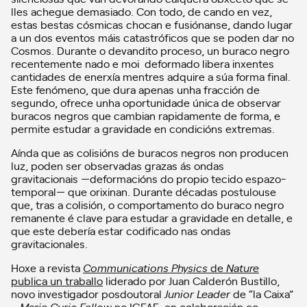
lles achegue demasiado. Con todo, de cando en vez,
estas bestas cósmicas chocan e fusiónanse, dando lugar
a un dos eventos máis catastróficos que se poden dar no
Cosmos. Durante o devandito proceso, un buraco negro
recentemente nado e moi deformado libera inxentes
cantidades de enerxía mentres adquire a súa forma final.
Este fenómeno, que dura apenas unha fracción de
segundo, ofrece unha oportunidade única de observar
buracos negros que cambian rapidamente de forma, e
permite estudar a gravidade en condicións extremas.
Aínda que as colisións de buracos negros non producen
luz, poden ser observadas grazas ás ondas
gravitacionais —deformacións do propio tecido espazo-
temporal— que orixinan. Durante décadas postulouse
que, tras a colisión, o comportamento do buraco negro
remanente é clave para estudar a gravidade en detalle, e
que este debería estar codificado nas ondas
gravitacionales.
Hoxe a revista
Communications Physics
de
Nature
publica un traballo
liderado por Juan Calderón Bustillo,
novo investigador posdoutoral
Junior Leader
de “la Caixa”
–
Marie Curie Fellow
no IGFAE, en colaboración co