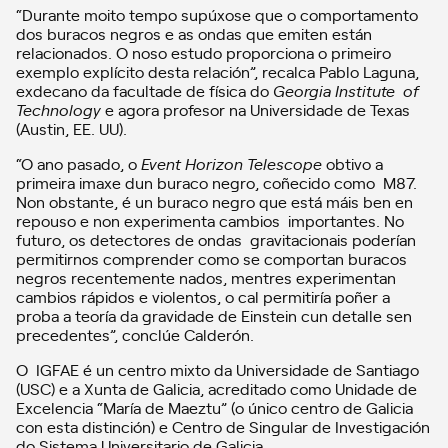
“Durante moito tempo supúxose que o comportamento
dos buracos negros e as ondas que emiten están
relacionados. O noso estudo proporciona o primeiro
exemplo explícito desta relación”, recalca Pablo Laguna,
exdecano da facultade de física do
Georgia Institute of
Technology
e agora profesor na Universidade de Texas
(Austin, EE. UU).
“O ano pasado, o
Event Horizon Telescope
obtivo a
primeira imaxe dun buraco negro, coñecido como M87.
Non obstante, é un buraco negro que está máis ben en
repouso e non experimenta cambios importantes. No
futuro, os detectores de ondas gravitacionais poderían
permitirnos comprender como se comportan buracos
negros recentemente nados, mentres experimentan
cambios rápidos e violentos, o cal permitiría poñer a
proba a teoría da gravidade de Einstein cun detalle sen
precedentes”, conclúe Calderón.
O IGFAE é un centro mixto da Universidade de Santiago
(USC) e a Xunta de Galicia, acreditado como Unidade de
Excelencia “María de Maeztu” (o único centro de Galicia
con esta distinción) e Centro de Singular de Investigación
do Sistema Universitario de Galicia.