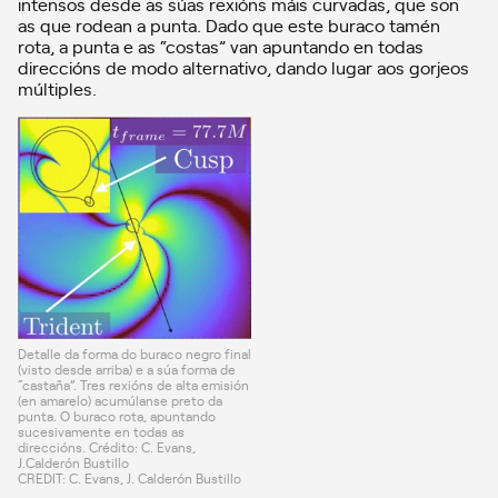
intensos desde as súas rexións máis curvadas, que son
as que rodean a punta. Dado que este buraco tamén
rota, a punta e as “costas” van apuntando en todas
direccións de modo alternativo, dando lugar aos gorjeos
múltiples.
Detalle da forma do buraco negro final
(visto desde arriba) e a súa forma de
“castaña”. Tres rexións de alta emisión
(en amarelo) acumúlanse preto da
punta. O buraco rota, apuntando
sucesivamente en todas as
direccións. Crédito: C. Evans,
J.Calderón Bustillo
CREDIT: C. Evans, J. Calderón Bustillo