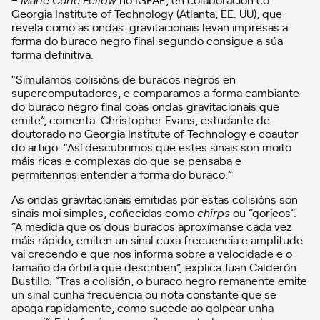
Georgia Institute of Technology (Atlanta, EE. UU), que
revela como as ondas gravitacionais levan impresas a
forma do buraco negro final segundo consigue a súa
forma definitiva.
“Simulamos colisións de buracos negros en
supercomputadores, e comparamos a forma cambiante
do buraco negro final coas ondas gravitacionais que
emite”, comenta Christopher Evans, estudante de
doutorado no Georgia Institute of Technology e coautor
do artigo. “Así descubrimos que estes sinais son moito
máis ricas e complexas do que se pensaba e
permítennos entender a forma do buraco.”
As ondas gravitacionais emitidas por estas colisións son
sinais moi simples, coñecidas como
chirps
ou “gorjeos”.
“A medida que os dous buracos aproxímanse cada vez
máis rápido, emiten un sinal cuxa frecuencia e amplitude
vai crecendo e que nos informa sobre a velocidade e o
tamaño da órbita que describen”, explica Juan Calderón
Bustillo. “Tras a colisión, o buraco negro remanente emite
un sinal cunha frecuencia ou nota constante que se
apaga rapidamente, como sucede ao golpear unha