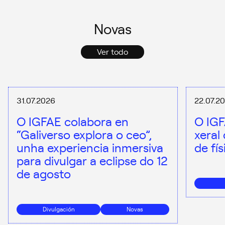
Novas
Ver todo
31.07.2026
22.07.2
O IGFAE colabora en
O IGF
“Galiverso explora o ceo”,
xeral
unha experiencia inmersiva
de fí
para divulgar a eclipse do 12
de agosto
Divulgación
Novas