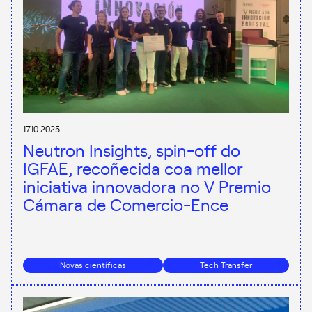
17.10.2025
Neutron Insights, spin-off do
IGFAE, recoñecida coa mellor
iniciativa innovadora no V Premio
Cámara de Comercio-Ence
Novas científicas
Tech Transfer