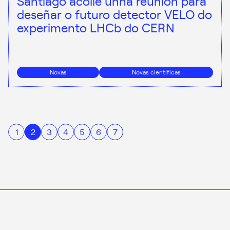
Santiago acolle unha reunión para
deseñar o futuro detector VELO do
experimento LHCb do CERN
Novas
Novas científicas
1
2
3
4
5
6
7