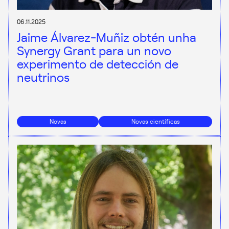
06.11.2025
Jaime Álvarez-Muñiz obtén unha
Synergy Grant para un novo
experimento de detección de
neutrinos
Novas
Novas científicas