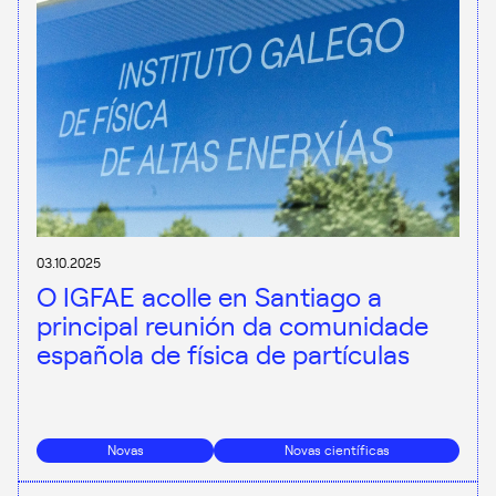
03.10.2025
O IGFAE acolle en Santiago a
principal reunión da comunidade
española de física de partículas
Novas
Novas científicas