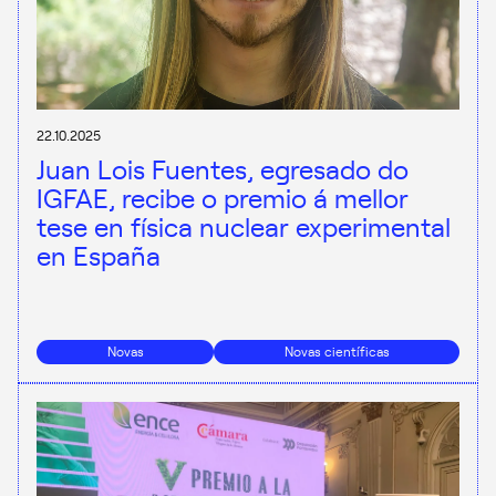
22.10.2025
Juan Lois Fuentes, egresado do
IGFAE, recibe o premio á mellor
tese en física nuclear experimental
en España
Novas
Novas científicas