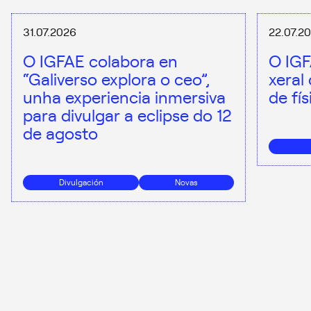
31.07.2026
22.07.2
O IGFAE colabora en
O IGF
“Galiverso explora o ceo”,
xeral
unha experiencia inmersiva
de fí
para divulgar a eclipse do 12
de agosto
Divulgación
Novas