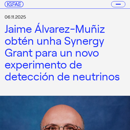
06.11.2025
Jaime Álvarez-Muñiz
obtén unha Synergy
Grant para un novo
experimento de
detección de neutrinos