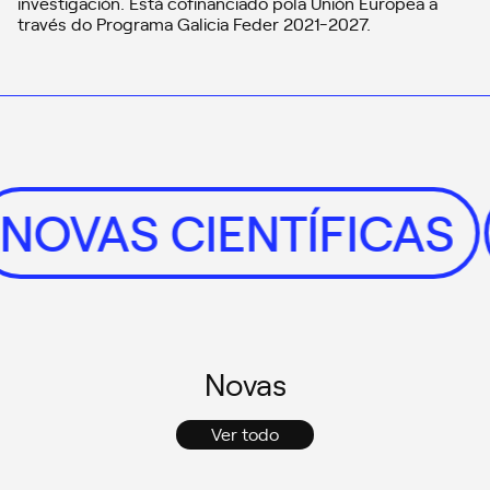
investigación. Está cofinanciado pola Unión Europea a
través do Programa Galicia Feder 2021-2027.
S
NOVAS CIENTÍFIC
Novas
Ver todo