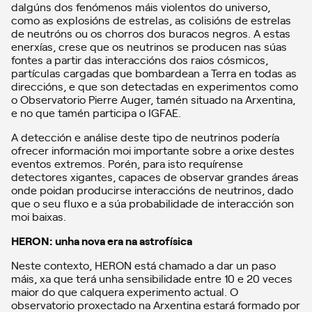
dalgúns dos fenómenos máis violentos do universo,
como as explosións de estrelas, as colisións de estrelas
de neutróns ou os chorros dos buracos negros. A estas
enerxías, crese que os neutrinos se producen nas súas
fontes a partir das interaccións dos raios cósmicos,
partículas cargadas que bombardean a Terra en todas as
direccións, e que son detectadas en experimentos como
o Observatorio Pierre Auger, tamén situado na Arxentina,
e no que tamén participa o IGFAE.
A detección e análise deste tipo de neutrinos podería
ofrecer información moi importante sobre a orixe destes
eventos extremos. Porén, para isto requírense
detectores xigantes, capaces de observar grandes áreas
onde poidan producirse interaccións de neutrinos, dado
que o seu fluxo e a súa probabilidade de interacción son
moi baixas.
HERON: unha nova era na astrofísica
Neste contexto, HERON está chamado a dar un paso
máis, xa que terá unha sensibilidade entre 10 e 20 veces
maior do que calquera experimento actual. O
observatorio proxectado na Arxentina estará formado por