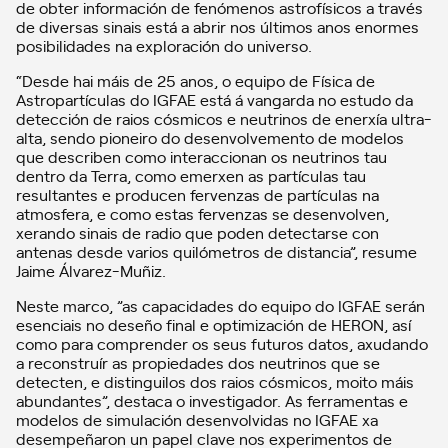
de obter información de fenómenos astrofísicos a través
de diversas sinais está a abrir nos últimos anos enormes
posibilidades na exploración do universo.
“Desde hai máis de 25 anos, o equipo de Física de
Astropartículas do IGFAE está á vangarda no estudo da
detección de raios cósmicos e neutrinos de enerxía ultra-
alta, sendo pioneiro do desenvolvemento de modelos
que describen como interaccionan os neutrinos tau
dentro da Terra, como emerxen as partículas tau
resultantes e producen fervenzas de partículas na
atmosfera, e como estas fervenzas se desenvolven,
xerando sinais de radio que poden detectarse con
antenas desde varios quilómetros de distancia”, resume
Jaime Álvarez-Muñiz.
Neste marco, ”as capacidades do equipo do IGFAE serán
esenciais no deseño final e optimización de HERON, así
como para comprender os seus futuros datos, axudando
a reconstruír as propiedades dos neutrinos que se
detecten, e distinguilos dos raios cósmicos, moito máis
abundantes”, destaca o investigador. As ferramentas e
modelos de simulación desenvolvidas no IGFAE xa
desempeñaron un papel clave nos experimentos de