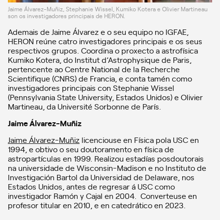
Jaime Álvarez-Muñiz, Stephanie Wissel, Kumiko Kotera e Olivier Martineau
son os investigadores principais de HERON.
Ademais de Jaime Álvarez e o seu equipo no IGFAE,
HERON reúne catro investigadores principais e os seus
respectivos grupos. Coordina o proxecto a astrofísica
Kumiko Kotera, do Institut d’Astrophysique de Paris,
pertencente ao Centre National de la Recherche
Scientifique (CNRS) de Francia, e conta tamén como
investigadores principais con Stephanie Wissel
(Pennsylvania State University, Estados Unidos) e Olivier
Martineau, da Université Sorbonne de París.
Jaime Álvarez-Muñiz
Jaime Álvarez-Muñiz
licenciouse en Física pola USC en
1994, e obtivo o seu doutoramento en física de
astropartículas en 1999. Realizou estadías posdoutorais
na universidade de Wisconsin-Madison e no Instituto de
Investigación Bartol da Universidad de Delaware, nos
Estados Unidos, antes de regresar á USC como
investigador Ramón y Cajal en 2004. Converteuse en
profesor titular en 2010, e en catedrático en 2023.