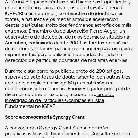
A súa investigación céntrase na física de astropartículas,
en concreto nos raios cósmicos de ultra-alta enerxía
(UHECR) e os neutrinos, co obxectivo de identificar as
fontes, a natureza e os mecanismos de aceleración
destas partículas, froito dos fenómenos astrofísicos máis
extremos. É membro da colaboración Pierre Auger, un
observatorio de detección de raios cósmicos situado na
Arxentina, codirixindo desde 2008 as tarefas de análise
de neutrinos, e tamén participou en numerosas iniciativas
experimentais para a utilización de ondas de radio na
detección de partículas cósmicas de moi altas enerxías.
Durante a súa carreira publicou preto de 200 artigos,
supervisou sete teses de doutoramento, con outras tres
en curso, e realizou máis de 50 presentacións en
conferencias internacionais. Foi investigador principal de
diversos estatais e rexionais, e coordina a
área de
investigación de Partículas Cósmicas e Física
Fundamental
no IGFAE.
Sobre a convocatoria Synergy Grant
A convocatoria
Synergy Grant
é unha das máis
prestixiosas liñas de financiamento do Consello Europeo