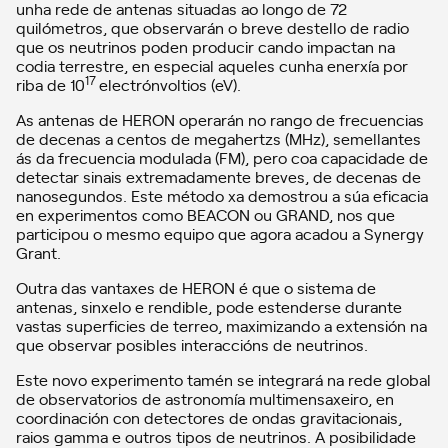
unha rede de antenas situadas ao longo de 72
quilómetros, que observarán o breve destello de radio
que os neutrinos poden producir cando impactan na
codia terrestre, en especial aqueles cunha enerxía por
17
riba de 10
electrónvoltios (eV).
As antenas de HERON operarán no rango de frecuencias
de decenas a centos de megahertzs (MHz), semellantes
ás da frecuencia modulada (FM), pero coa capacidade de
detectar sinais extremadamente breves, de decenas de
nanosegundos. Este método xa demostrou a súa eficacia
en experimentos como BEACON ou GRAND, nos que
participou o mesmo equipo que agora acadou a Synergy
Grant.
Outra das vantaxes de HERON é que o sistema de
antenas, sinxelo e rendible, pode estenderse durante
vastas superficies de terreo, maximizando a extensión na
que observar posibles interaccións de neutrinos.
Este novo experimento tamén se integrará na rede global
de observatorios de astronomía multimensaxeiro, en
coordinación con detectores de ondas gravitacionais,
raios gamma e outros tipos de neutrinos. A posibilidade