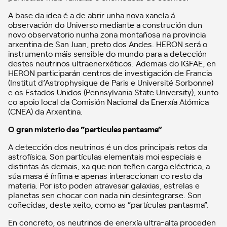
A base da idea é a de abrir unha nova xanela á
observación do Universo mediante a construción dun
novo observatorio nunha zona montañosa na provincia
arxentina de San Juan, preto dos Andes. HERON será o
instrumento máis sensible do mundo para a detección
destes neutrinos ultraenerxéticos. Ademais do IGFAE, en
HERON participarán centros de investigación de Francia
(Institut d’Astrophysique de Paris e Université Sorbonne)
e os Estados Unidos (Pennsylvania State University), xunto
co apoio local da Comisión Nacional da Enerxía Atómica
(CNEA) da Arxentina.
O gran misterio das “partículas pantasma”
A detección dos neutrinos é un dos principais retos da
astrofísica. Son partículas elementais moi especiais e
distintas ás demais, xa que non teñen carga eléctrica, a
súa masa é ínfima e apenas interaccionan co resto da
materia. Por isto poden atravesar galaxias, estrelas e
planetas sen chocar con nada nin desintegrarse. Son
coñecidas, deste xeito, como as “partículas pantasma”.
En concreto, os neutrinos de enerxía ultra-alta proceden