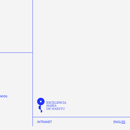
ondas gravitacionais
ondas gravitacionales
Pablo Cabanelas
Pablo Vázquez
Physical Review D
Physical Review Letters
Physical Review X
physics
Praveen Kumar
protonterapia
Quantum Spain
R3B
radioterapia
raios cósmicos
rayos cósmicos
REMA Neutron Scanners
Ricardo Vázquez
Scholar fellowships
science week 2019
science week 2020
science week 2021
science week 2022
Semana da Ciencia 2023
Semana da Ciencia 2024
Semana de la Ciencia 2023
Semana de la Ciencia 2024
semicondutores
Summer
Tamar Novas
TechLab
Thomas Dent
Tinus van de Pas
INTRANET
EN
GL
ES
transferencia de tecnoloxía
transfronteirizas
TTalent
Verán