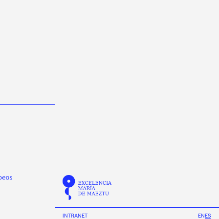
ondas gravitacionais
ondas gravitacionales
Pablo Cabanelas
Pablo Vázquez
Physical Review D
Physical Review Letters
Physical Review X
physics
Praveen Kumar
protonterapia
Quantum Spain
R3B
radioterapia
raios cósmicos
rayos cósmicos
REMA Neutron Scanners
Ricardo Vázquez
Scholar fellowships
science week 2019
science week 2020
science week 2021
science week 2022
Semana da Ciencia 2023
Semana da Ciencia 2024
Semana de la Ciencia 2023
Semana de la Ciencia 2024
semicondutores
Summer
Tamar Novas
TechLab
Thomas Dent
Tinus van de Pas
transferencia de tecnoloxía
INTRANET
EN
ES
transfronteirizas
TTalent
Verán