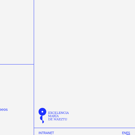
ondas gravitacionais
ondas gravitacionales
Pablo Cabanelas
Pablo Vázquez
Physical Review D
Physical Review Letters
Physical Review X
physics
Praveen Kumar
protonterapia
Quantum Spain
R3B
radioterapia
raios cósmicos
rayos cósmicos
REMA Neutron Scanners
Ricardo Vázquez
Scholar fellowships
science week 2019
science week 2020
science week 2021
science week 2022
Semana da Ciencia 2023
Semana da Ciencia 2024
Semana de la Ciencia 2023
Semana de la Ciencia 2024
semicondutores
Summer
Tamar Novas
TechLab
Thomas Dent
Tinus van de Pas
transferencia de tecnoloxía
INTRANET
EN
ES
transfronteirizas
TTalent
Verán