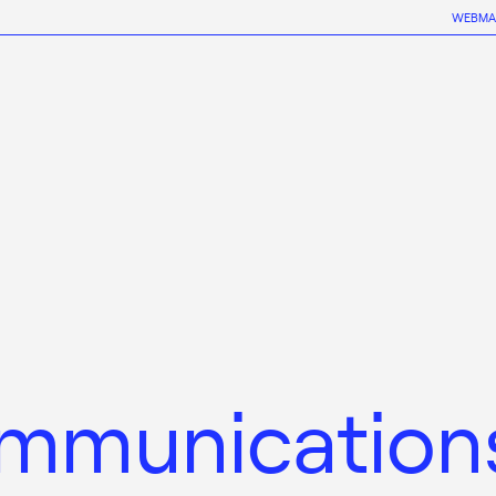
WEBMA
mmunication