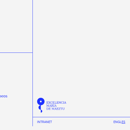
ondas gravitacionais
ondas gravitacionales
Pablo Cabanelas
Pablo Vázquez
Physical Review D
Physical Review Letters
Physical Review X
physics
Praveen Kumar
protonterapia
Quantum Spain
R3B
radioterapia
raios cósmicos
rayos cósmicos
REMA Neutron Scanners
Ricardo Vázquez
Scholar fellowships
science week 2019
science week 2020
science week 2021
science week 2022
Semana da Ciencia 2023
Semana da Ciencia 2024
Semana de la Ciencia 2023
Semana de la Ciencia 2024
semicondutores
Summer
Tamar Novas
TechLab
Thomas Dent
Tinus van de Pas
INTRANET
EN
GL
ES
transferencia de tecnoloxía
transfronteirizas
TTalent
Verán