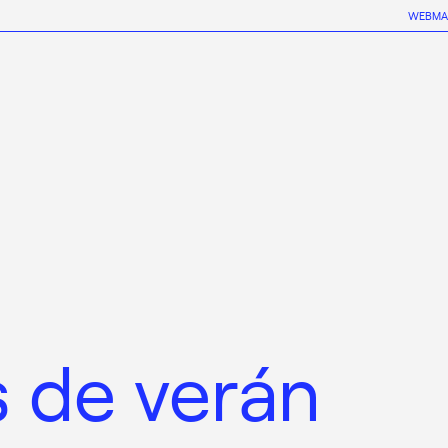
WEBMA
s de verán