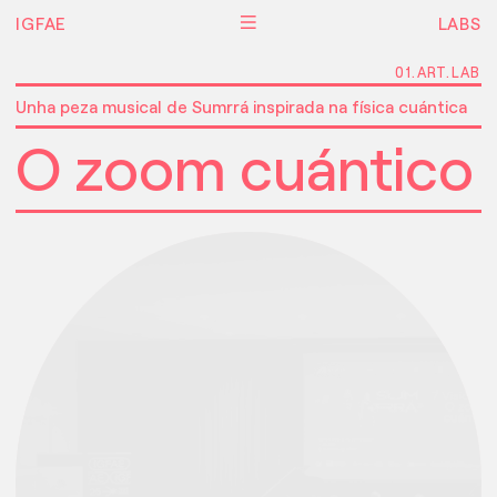
IGFAE
LABS
T.LAB
0
01.ART.LAB
IGFAE
.
01
Unha peza musical de Sumrrá inspirada na física cuántica
ART
.
LAB
O zoom cuántico
B
02.ED
IGFAE
.
02
EDU
.
LAB
CH.LAB
IGFAE
.
03
TECH
.
LAB
ES
IGFAE
IGFAE
.
USC
.
ES