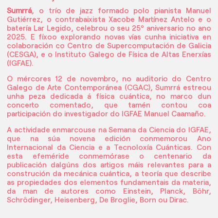
Sumrrá
, o trío de jazz formado polo pianista Manuel
Gutiérrez, o contrabaixista Xacobe Martínez Antelo e o
batería Lar Legido, celebrou o seu 25º aniversario no ano
2025. E fíxoo explorando novas vías cunha iniciativa en
colaboración co
Centro de Supercomputación de Galicia
(CESGA)
, e o Instituto Galego de Física de Altas Enerxías
(IGFAE).
O mércores 12 de novembro, no auditorio do Centro
Galego de Arte Contemporánea (CGAC),
Sumrrá estreou
unha peza dedicada á física cuántica
, no marco dun
concerto comentado, que tamén contou coa
participación do investigador do IGFAE Manuel Caamaño.
A actividade enmarcouse na Semana da Ciencia do IGFAE,
que na súa novena edición conmemorou
Ano
Internacional da Ciencia e a Tecnoloxía Cuánticas.
Con
esta efeméride conmemórase o centenario da
publicación dalgúns dos artigos máis relevantes para a
construción da mecánica cuántica, a teoría que describe
as propiedades dos elementos fundamentais da materia,
da man de autores como Einstein, Planck, Böhr,
Schrödinger, Heisenberg, De Broglie, Born ou Dirac.