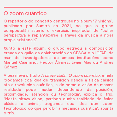
O zoom cuántico
O repertorio do concerto centrouse no álbum “7 visións”,
publicado por Sumrrá en 2021, no que o grupo
compostelán asumiu o exercicio inspirador de “coller
perspectiva e replantexarse a través da música a nosa
propia existencia”.
Xunto a este álbum, o grupo estreou a composición
creada co gallo da colaboración co CESGA e o IGFAE. da
man de investigadores de ambas institucións como
Manuel Caamaño, Héctor Álvarez, Javier Mas ou Andrés
Gómez-
A peza leva o título
A oitava visión. O zoom cuántico
, e nela
“xogamos coa idea de transicion dende a física clásica
ata a revolucion cuántica, e de como a visión da mesma
realidade pode mudar dependendo da posición,
proximidade, atencion ou tecnoloxía”, explica o trío.
“Nesta oitava visión, partindo dunha realidade de física
clásica e animal, xogamos coa idea dun zoom
tecnoloxico co que percibir a mecánica cuántica”, apunta
o trío.