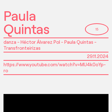
actividades en laboratorios que serven como espazos para discutir
novas iniciativas con actores externos e colaboradores do IGFAE
Paula
segundo áreas temáticas
Linkedin
Twitter
Quintas
Youtube
Instagram
15
danza - Héctor Álvarez Pol - Paula Quintas -
Transfronteirizas
29.11.2024
https://www.youtube.com/watch?v=MU4k0oYp-
ro