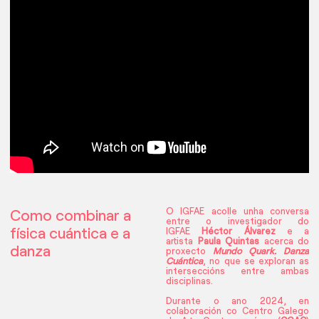
O IGFAE acolle unha conversa
Como combinar a
entre o investigador do
física cuántica e a
IGFAE
Héctor Álvarez
e a
artista
Paula Quintas
acerca do
danza
proxecto
Mundo Quark. Danza
Cuántica
, no que se exploran as
interseccións entre ambas
disciplinas.
Durante o ano 2024, en
colaboración co Centro Galego