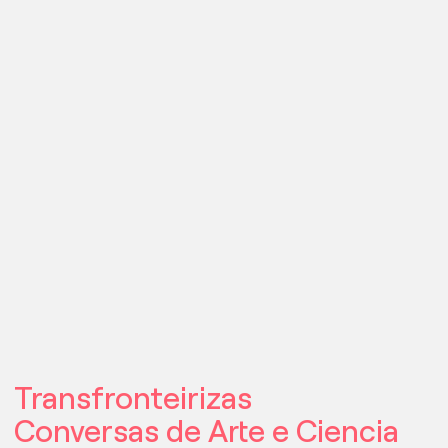
Instituto Galego
de Física de
Altas Enerxías
communication@igfae.usc.es
+34 881 814 033
Transfronteirizas
Conversas de Arte e Ciencia