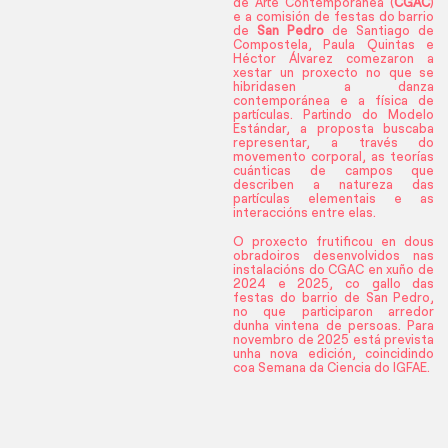
de Arte Contemporánea (
CGAC
)
e a comisión de festas do barrio
de
San Pedro
de Santiago de
Compostela, Paula Quintas e
Héctor Álvarez comezaron a
xestar un proxecto no que se
hibridasen a danza
contemporánea e a física de
partículas. Partindo do Modelo
Estándar, a proposta buscaba
representar, a través do
movemento corporal, as teorías
cuánticas de campos que
describen a natureza das
partículas elementais e as
interaccións entre elas.
O proxecto frutificou en dous
obradoiros desenvolvidos nas
instalacións do CGAC en xuño de
2024
e 2025,
co gallo das
festas do barrio de San Pedro
,
no que participaron arredor
dunha vintena de persoas. Para
novembro de 2025 está prevista
unha nova edición, coincidindo
coa Semana da Ciencia do IGFAE.