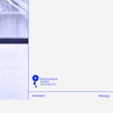
INTRANET
EN
GL
ES