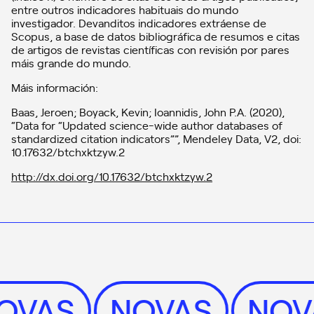
entre outros indicadores habituais do mundo
investigador. Devanditos indicadores extráense de
Scopus, a base de datos bibliográfica de resumos e citas
de artigos de revistas científicas con revisión por pares
máis grande do mundo.
Máis información:
Baas, Jeroen; Boyack, Kevin; Ioannidis, John P.A. (2020),
“Data for “Updated science-wide author databases of
standardized citation indicators””, Mendeley Data, V2, doi:
10.17632/btchxktzyw.2
http://dx.doi.org/10.17632/btchxktzyw.2
NOVAS
NOVAS
NO