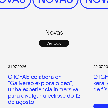
Novas
Ver todo
31.07.2026
22.07.2
O IGFAE colabora en
O IGF
“Galiverso explora o ceo”,
xeral
unha experiencia inmersiva
de fí
para divulgar a eclipse do 12
de agosto