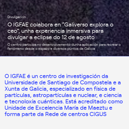
Divulgación
O IGFAE colabora en “Galiverso explora o
ceo”, unha experiencia inmersiva para
divulgar a eclipse do 12 de agosto
O centro participa no desenvolvemento dunha aplicación para recrear o
fenómeno desde o espazo e diversos puntos de Galicia
O IGFAE é un centro de investigación da
Universidade de Santiago de Compostela e a
Xunta de Galicia, especializado en física de
partículas, astropartículas e nuclear, e ciencia
e tecnoloxía cuánticas. Está acreditado como
Unidade de Excelencia María de Maeztu e
forma parte da Rede de centros CIGUS