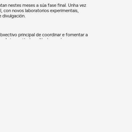
tan nestes meses a súa fase final. Unha vez
al, con novos laboratorios experimentais,
 divulgación.
obxectivo principal de coordinar e fomentar a
s, Astropartículas e Nuclear, e áreas
 participación en infraestruturas
Auger e LIGO.
e persoal científico, técnico e de xestión. O
cia, que acredita a calidade e impacto da