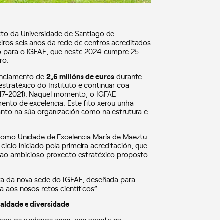
ixto da Universidade de Santiago de
iros seis anos da rede de centros acreditados
para o IGFAE, que neste 2024 cumpre 25
ro.
nanciamento de
2,6 millóns de euros
durante
estratéxico do Instituto e continuar coa
2017-2021). Naquel momento, o IGFAE
ento de excelencia. Este fito xerou unha
nto na súa organización como na estrutura e
 como Unidade de Excelencia María de Maeztu
ciclo iniciado pola primeira acreditación, que
 ao ambicioso proxecto estratéxico proposto
ra da nova sede do IGFAE, deseñada para
a aos nosos retos científicos”.
ualdade e diversidade
ara os vindeiros anos, con acento na