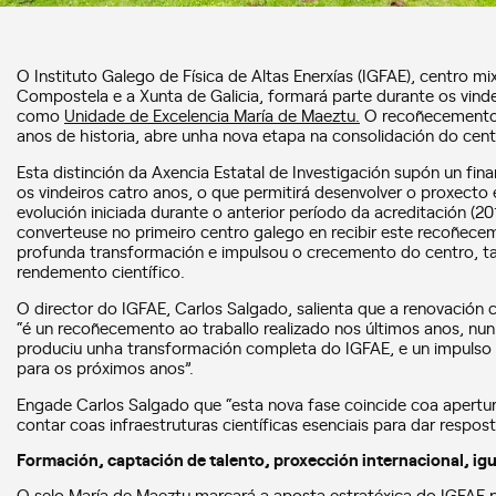
O Instituto Galego de Física de Altas Enerxías (IGFAE), centro m
Compostela e a Xunta de Galicia, formará parte durante os vinde
como
Unidade de Excelencia María de Maeztu.
O recoñecemento 
anos de historia, abre unha nova etapa na consolidación do cent
Esta distinción da Axencia Estatal de Investigación supón un fi
os vindeiros catro anos, o que permitirá desenvolver o proxecto 
evolución iniciada durante o anterior período da acreditación (
converteuse no primeiro centro galego en recibir este recoñecem
profunda transformación e impulsou o crecemento do centro, ta
rendemento científico.
O director do IGFAE, Carlos Salgado, salienta que a renovación
“é un recoñecemento ao traballo realizado nos últimos anos, nun 
produciu unha transformación completa do IGFAE, e un impulso
para os próximos anos”.
Engade Carlos Salgado que “esta nova fase coincide coa apertu
contar coas infraestruturas científicas esenciais para dar respost
Formación, captación de talento, proxección internacional, ig
O selo María de Maeztu marcará a aposta estratéxica do IGFAE p