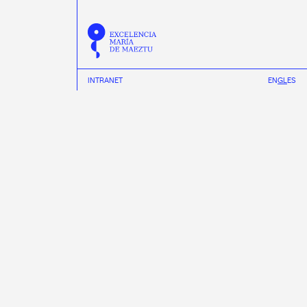
INTRANET
EN
GL
ES