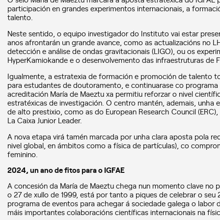
participación en grandes experimentos internacionais, a formaci
talento.
Neste sentido, o equipo investigador do Instituto vai estar prese
anos afrontarán un grande avance, como as actualizacións no L
detección e análise de ondas gravitacionais (LIGO), ou os expe
HyperKamiokande e o desenvolvemento das infraestruturas de Fís
Igualmente, a estratexia de formación e promoción de talento t
para estudantes de doutoramento, e continuarase co programa Gl
acreditación María de Maeztu xa permitiu reforzar o nivel científi
estratéxicas de investigación. O centro mantén, ademais, unha 
de alto prestixio, como as do European Research Council (ERC),
La Caixa Junior Leader.
A nova etapa virá tamén marcada por unha clara aposta pola red
nivel global, en ámbitos como a física de partículas), co compro
feminino.
2024, un ano de fitos para o IGFAE
A concesión da María de Maeztu chega nun momento clave no pr
o 27 de xullo de 1999, está por tanto a piques de celebrar o seu 2
programa de eventos para achegar á sociedade galega o labor do 
máis importantes colaboracións científicas internacionais na físic