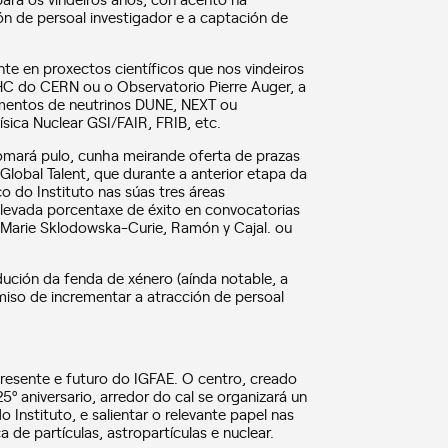
ón de persoal investigador e a captación de
nte en proxectos científicos que nos vindeiros
HC do CERN ou o Observatorio Pierre Auger, a
rimentos de neutrinos DUNE, NEXT ou
ica Nuclear GSI/FAIR, FRIB, etc.
omará pulo, cunha meirande oferta de prazas
obal Talent, que durante a anterior etapa da
co do Instituto nas súas tres áreas
elevada porcentaxe de éxito en convocatorias
 Marie Sklodowska-Curie, Ramón y Cajal. ou
ución da fenda de xénero (aínda notable, a
miso de incrementar a atracción de persoal
esente e futuro do IGFAE. O centro, creado
5º aniversario, arredor do cal se organizará un
Instituto, e salientar o relevante papel nas
a de partículas, astropartículas e nuclear.