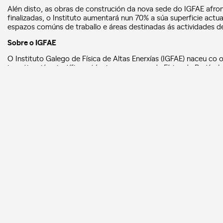
Alén disto, as obras de construción da nova sede do IGFAE afron
finalizadas, o Instituto aumentará nun 70% a súa superficie actu
espazos comúns de traballo e áreas destinadas ás actividades de
Sobre o IGFAE
O Instituto Galego de Física de Altas Enerxías (IGFAE) naceu co 
investigación científica e técnica no campo da Física de Partícula
relacionadas. Un dos piares da súa sólida traxectoria aséntase na
internacionais como o CERN, GSI / FAIR, o Observatorio Pierre 
Está formado actualmente por un equipo dunhas 140 persoas, entr
IGFAE conta, ademais, co recoñecemento CIGUS da Xunta de Gali
súa investigación.