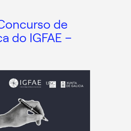
 Concurso de
ca do IGFAE –