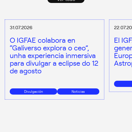
31.07.2026
22.07.2
O IGFAE colabora en
El IG
“Galiverso explora o ceo”,
gener
unha experiencia inmersiva
Europ
para divulgar a eclipse do 12
Astro
de agosto
Divulgación
Noticias