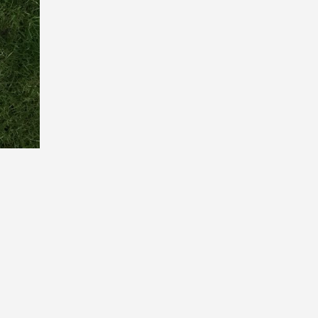
FAE, forma parte da IV Semana da Ciencia do
alicia 2014-2020.