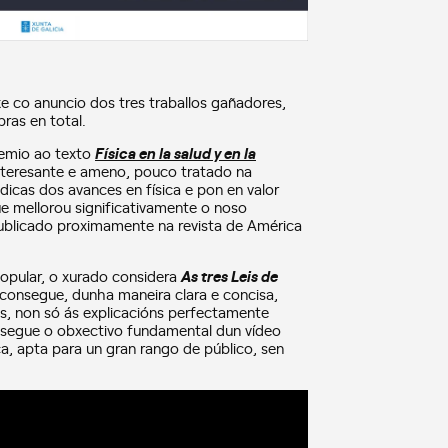
 co anuncio dos tres traballos gañadores,
ras en total.
remio ao texto
Física en la salud y en la
 interesante e ameno, pouco tratado na
dicas dos avances en física e pon en valor
e mellorou significativamente o noso
 publicado proximamente na revista de América
opular, o xurado considera
As tres Leis de
consegue, dunha maneira clara e concisa,
s, non só ás explicacións perfectamente
nsegue o obxectivo fundamental dun vídeo
ca, apta para un gran rango de público, sen