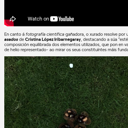
En canto á
fotografía científica
gañadora, o xurado resolve por 
asados
de
Cristina López Iribarnegaray
, destacando a súa “est
composición equilibrada dos elementos utilizados, que pon en va
de helio representado‒ ao mirar os seus constituíntes máis fund