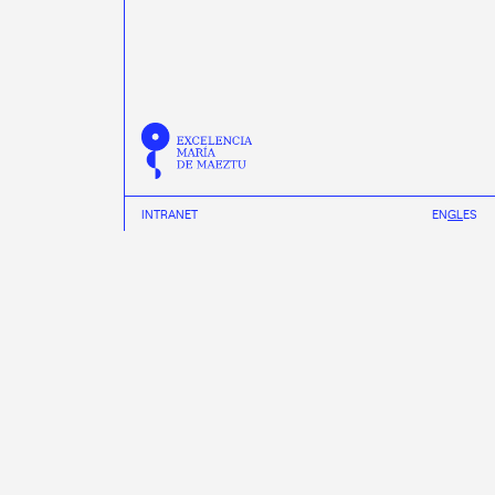
INTRANET
EN
GL
ES