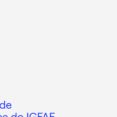
 de
ca do IGFAE