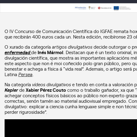
O IV Concurso de Comunicación Científica do IGFAE remata hoxe
que recibirán 400 euros cada un. Nesta edición, recibíronse 23 ob
O xurado da categoría
artigos divulgativos
decide outorgar o p
enfermedad
de
Inés Mármol
. Destacan que é un texto orixinal,
divulgación científica, que mostra as importantes aplicacións mé
este aspecto que non é moi coñecido polo gran público, pero qu
benestar e achega a física á “vida real”. Ademais, o artigo será
Latina
Persea
.
Na categoría
vídeos divulgativos
e tendo en conta a valoración p
Kepler
de
Xabier Pérez Couto
como o traballo gañador, xa que “
achegar conceptos físicos básicos ao público non experto graza
correctas, senón tamén ao material audiovisual empregado. Co
divulgativo: explicar a ciencia cunha lenguaxe simple e non técni
perder rigurosidade”.