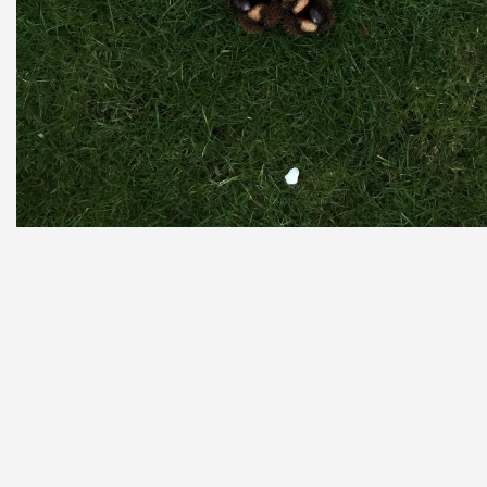
Quarks asados, de Cristina López Iribarnegaray.
Resolucion articulos concurso 2021
Resolucion fotos concurso 2021
Resolucion videos concurso 2021
Esta actividade é unha iniciativa do grupo de divulgación do IG
IGFAE e cofinánciase con cargo ao Programa Operativo FEDER G