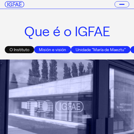
Que é o IGFAE
O Instituto
Misión e visión
Unidade “María de Maeztu”