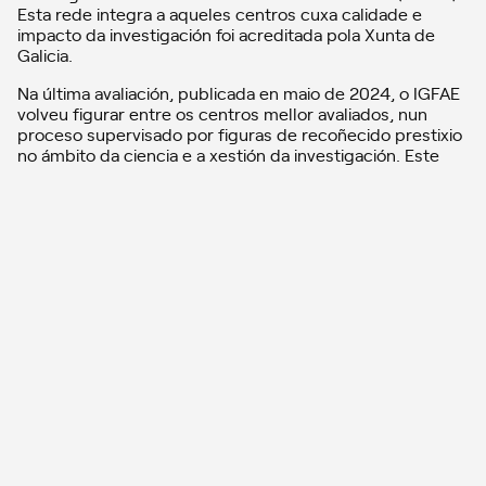
Esta rede integra a aqueles centros cuxa calidade e
impacto da investigación foi acreditada pola Xunta de
Galicia.
Na última avaliación, publicada en maio de 2024, o IGFAE
volveu figurar entre os centros mellor avaliados, nun
proceso supervisado por figuras de recoñecido prestixio
no ámbito da ciencia e a xestión da investigación. Este
apoio do Goberno autonómico de Galicia permitirá
consolidar durante os vindeiros anos as estruturas
científicas e de xestión do centro.