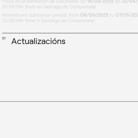
Prazo de presentación de solicitudes: do
14/04/2025
ao
22/04
23:59:59h (hora en Santiago de Compostela)
Amendment submission period: from
O6/05/2025
to
O7/05/20
23:59:59h (time in Santiago de Compostela)
Actualizacións
01
17/07/2025: Resolución de concesión: segunda
10/07/2025: Lista de agarda
16/06/2025: Resolución de concesión
11/06/2025: Valoración e proposta das prazas 2023-PG121.00
27/05/2025: Cambio na comisión
08/05/2025: Lista definitiva
05/05/2025: Lista provisional. Corrixida
05/05/2025: Lista provisional