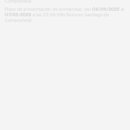
Compostela)
Plazo de presentación de enmiendas: del
O6/05/2025
al
O7/05/2025
a las 23:59:59h (hora en Santiago de
Compostela)
Actualizaciones
01
17/07/2025: Resolución de concesión: segunda
10/07/2025: Lista de espera
16/06/2025: Resolución de concesión
11/06/2025: Valoración y propuesta de las plazas 2023-PG121.00
27/05/2025: Cambio en la comisión
08/05/2025: Lista definitiva
05/05/2025: Lista provisional. Corregida
05/05/2025: Lista provisional