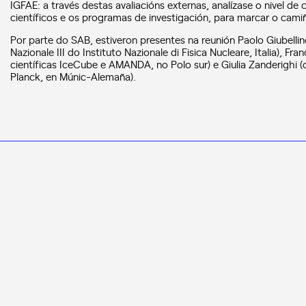
IGFAE: a través destas avaliacións externas, analízase o nivel d
científicos e os programas de investigación, para marcar o camiñ
Por parte do SAB, estiveron presentes na reunión Paolo Giubelli
Nazionale III do Instituto Nazionale di Fisica Nucleare, Italia), Fr
científicas IceCube e AMANDA, no Polo sur) e Giulia Zanderighi (d
Planck, en Múnic-Alemaña).
NOVAS CIENTÍFICAS