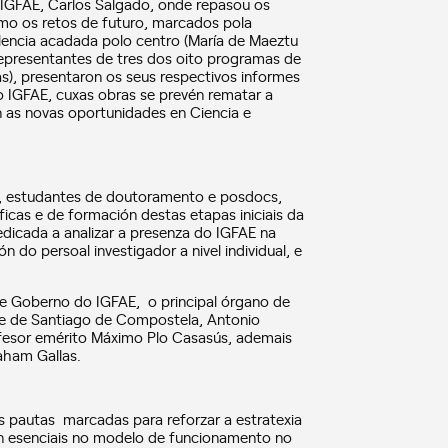
 IGFAE, Carlos Salgado, onde repasou os
como os retos de futuro, marcados pola
lencia acadada polo centro (María de Maeztu
 representantes de tres dos oito programas de
), presentaron os seus respectivos informes
o IGFAE, cuxas obras se prevén rematar a
én as novas oportunidades en Ciencia e
or, estudantes de doutoramento e posdocs,
icas e de formación destas etapas iniciais da
dedicada a analizar a presenza do IGFAE na
n do persoal investigador a nivel individual, e
e Goberno do IGFAE, o principal órgano de
dade de Santiago de Compostela, Antonio
profesor emérito Máximo Plo Casasús, ademais
aham Gallas.
as pautas marcadas para reforzar a estratexia
on esenciais no modelo de funcionamento no