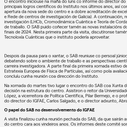
O encontro iniciouse na mañá do luns co informe do director do
principais logros científicos do Instituto nos últimos anos, así 
apertura da nova sede do centro e a dobre acreditación de exce
e Rede de centros de investigación de Galicia). A continuación,
investigación (LHCb, Cromodinámica Cuántica e Teoría de Cordas
de traballo. O SAB puido coñecer tamén as novas instalacións d
finais de 2024. Nesta primeira parte da visita, discutíronse tam
Tecnoloxía Cuánticas que o instituto podería aproveitar.
Despois da pausa para o xantar, o SAB reuniuse co persoal júni
debatendo sobre o ambiente de traballo e as perspectivas científ
carreira investigadora. A parte final da primeira xornada estivo 
Estratexia Europea de Física de Partículas, así como pola avaliació
concluíu cunha reunión coa dirección do Instituto.
Na xornada do martes tivo lugar o encontro do SAB coa Xunta d
decisión na estrutura do centro. Asistiron o reitor da Universi
López, a vicerreitora de Política Científica, Pilar Bermejo, e o 
do director do IGFAE, Carlos Salgado, e o director adxunto, Abr
O papel do SAB no desenvolvemento do IGFAE
A visita finalizou cunha reunión pechada do SAB, da que sairán 
do centro cara aos vindeiros anos. Os informes deste comité s