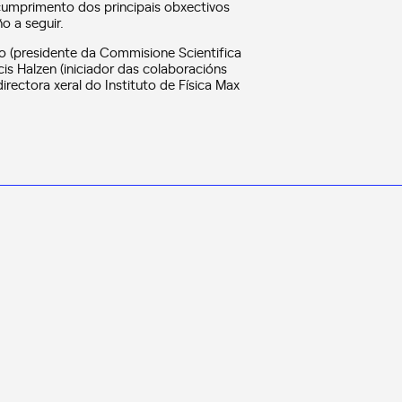
e cumprimento dos principais obxectivos
o a seguir.
no (presidente da Commisione Scientifica
ancis Halzen (iniciador das colaboracións
irectora xeral do Instituto de Física Max
NOVAS
NOVAS CIEN