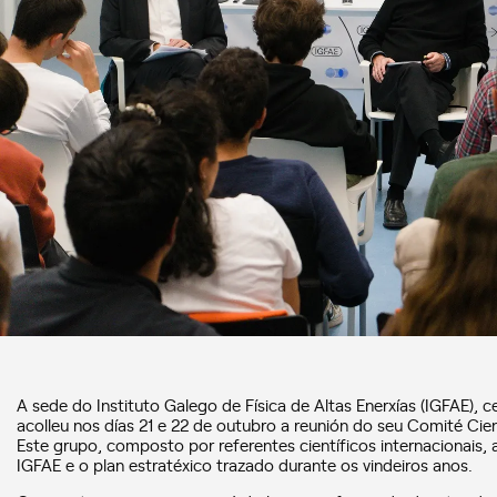
A sede do Instituto Galego de Física de Altas Enerxías (IGFAE), 
acolleu nos días 21 e 22 de outubro a reunión do seu Comité Cien
Este grupo, composto por referentes científicos internacionais, a
IGFAE e o plan estratéxico trazado durante os vindeiros anos.