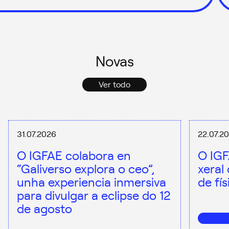
Novas
Ver todo
31.07.2026
22.07.2
O IGFAE colabora en
O IGF
“Galiverso explora o ceo”,
xeral
unha experiencia inmersiva
de fí
para divulgar a eclipse do 12
de agosto