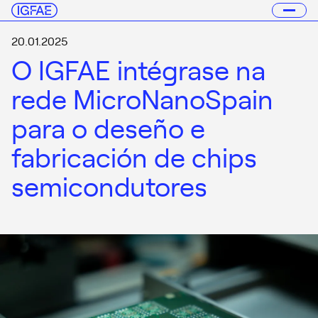
20.01.2025
O IGFAE intégrase na
rede MicroNanoSpain
para o deseño e
fabricación de chips
semicondutores