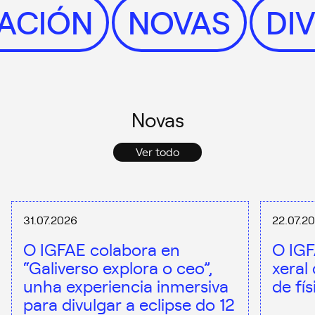
GACIÓN
NOVAS
D
Novas
Ver todo
31.07.2026
22.07.2
O IGFAE colabora en
O IGF
“Galiverso explora o ceo”,
xeral
unha experiencia inmersiva
de fí
para divulgar a eclipse do 12