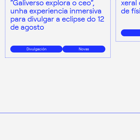
“Galiverso explora o ceo”,
xeral
unha experiencia inmersiva
de fí
para divulgar a eclipse do 12
de agosto
Divulgación
Novas