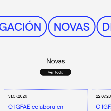
LGACIÓN
NOVAS
Novas
Ver todo
31.07.2026
22.07.2
O IGFAE colabora en
O IGF