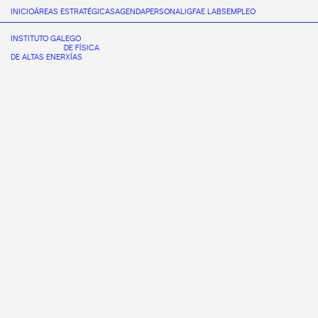
INICIO
ÁREAS ESTRATÉGICAS
AGENDA
PERSONAL
IGFAE LABS
EMPLEO
INSTITUTO GALEGO
DE FÍSICA
DE ALTAS ENERXÍAS