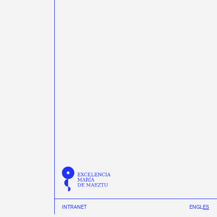
INTRANET
EN
GL
ES