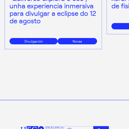
unha experiencia inmersiva
de fí
para divulgar a eclipse do 12
de agosto
Divulgación
Novas