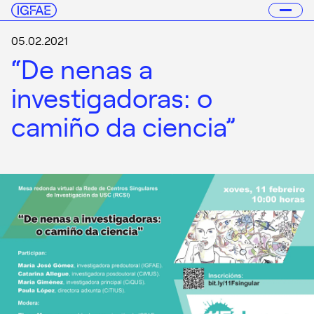
05.02.2021
“De nenas a
investigadoras: o
camiño da ciencia”