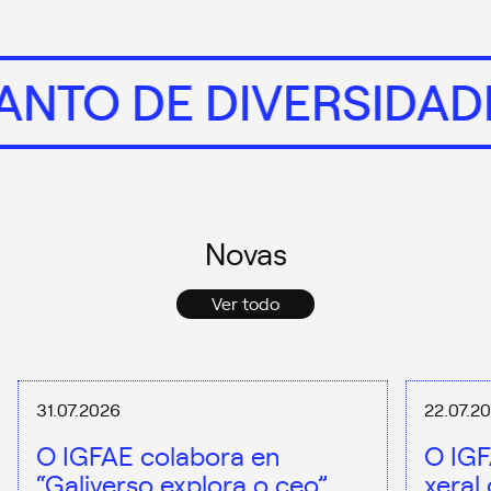
UANTO DE DIVERSIDA
Novas
Ver todo
31.07.2026
22.07.2
O IGFAE colabora en
O IGF
“Galiverso explora o ceo”,
xeral