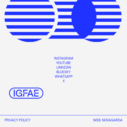
proxecto María de Maeztu.
calls@igfae.usc.es
As propostas deberán enviarse a:
.
INSTAGRAM
YOUTUBE
LINKEDIN
BLUESKY
WHATSAPP
X
PRIVACY POLICY
WEB:
NOVAGARDA
CONTACT