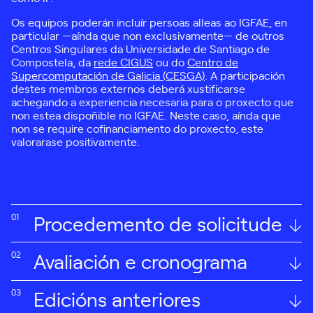
Os equipos poderán incluír persoas alleas ao IGFAE, en
particular —aínda que non exclusivamente— de outros
Centros Singulares da Universidade de Santiago de
Compostela, da
rede CIGUS
ou do
Centro de
Supercomputación de Galicia (CESGA)
. A participación
destes membros externos deberá xustificarse
achegando a experiencia necesaria para o proxecto que
non estea dispoñible no IGFAE. Neste caso, aínda que
non se require cofinanciamento do proxecto, este
valorarase positivamente.
Procedemento de solicitude
01
Avaliación e cronograma
02
As propostas, cun máximo de 4 páxinas máis unha táboa
Edicións anteriores
03
orzamentaria, deberán incluír: