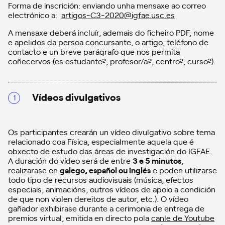
Forma de inscrición: enviando unha mensaxe ao correo
electrónico a:
artigos-C3-2020@igfae.usc.es
A mensaxe deberá incluír, ademais do ficheiro PDF, nome
e apelidos da persoa concursante, o artigo, teléfono de
contacto e un breve parágrafo que nos permita
coñecervos (es estudante?, profesor/a?, centro?, curso?).
Vídeos divulgativos
Os participantes crearán un vídeo divulgativo sobre tema
relacionado coa Física, especialmente aquela que é
obxecto de estudo das áreas de investigación do IGFAE.
A duración do vídeo será de entre
3 e 5 minutos
,
realizarase en
galego, español ou inglés
e poden utilizarse
todo tipo de recursos audiovisuais (música, efectos
especiais, animacións, outros vídeos de apoio a condición
de que non violen dereitos de autor, etc.). O vídeo
gañador exhibirase durante a cerimonia de entrega de
premios virtual, emitida en directo pola
canle de Youtube