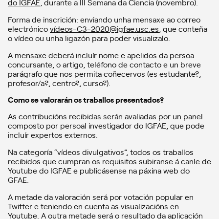
do IGFAE
, durante a III Semana da Ciencia (novembro).
Forma de inscrición: enviando unha mensaxe ao correo
electrónico
vídeos-C3-2020@igfae.usc.es
, que conteña
o vídeo ou unha ligazón para poder visualizalo.
A mensaxe deberá incluír nome e apelidos da persoa
concursante, o artigo, teléfono de contacto e un breve
parágrafo que nos permita coñecervos (es estudante?,
profesor/a?, centro?, curso?).
Como se valorarán os traballos presentados?
As contribucións recibidas serán avaliadas por un panel
composto por persoal investigador do IGFAE, que pode
incluír expertos externos.
Na categoría “vídeos divulgativos”, todos os traballos
recibidos que cumpran os requisitos subiranse á canle de
Youtube do IGFAE e publicásense na páxina web do
GFAE.
A metade da valoración será por votación popular en
Twitter e teniendo en cuenta as visualizacións en
Youtube. A outra metade será o resultado da aplicación