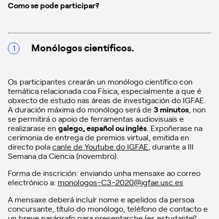
Como se pode participar?
Monólogos científicos.
Os participantes crearán un monólogo científico con
temática relacionada coa Física, especialmente a que é
obxecto de estudo nas áreas de investigación do IGFAE.
A duración máxima do monólogo será de
3 minutos
, non
se permitirá o apoio de ferramentas audiovisuais e
realizarase en
galego, español ou inglés
. Expoñerase na
cerimonia de entrega de premios virtual, emitida en
directo pola
canle de Youtube do IGFAE
, durante a III
Semana da Ciencia (novembro).
Forma de inscrición: enviando unha mensaxe ao correo
electrónico a:
monologos-C3-2020@igfae.usc.es
A mensaxe deberá incluír nome e apelidos da persoa
concursante, título do monólogo, teléfono de contacto e
un breve parágrafo para presentarche (es estudante?,