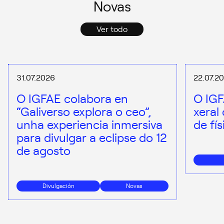
Novas
Ver todo
31.07.2026
22.07.2
O IGFAE colabora en
O IGF
“Galiverso explora o ceo”,
xeral
unha experiencia inmersiva
de fí
para divulgar a eclipse do 12
de agosto
Divulgación
Novas