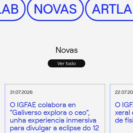
TLAB
NOVAS
ARTL
Novas
Ver todo
31.07.2026
22.07.2
O IGFAE colabora en
O IGF
“Galiverso explora o ceo”,
xeral
unha experiencia inmersiva
de fí
para divulgar a eclipse do 12