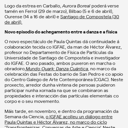
Logo da estrea en Carballo,
Aurora Boreal
poderá verse
tamén en Ferrol (29 de marzo), Bilbao (5 e 6 de abril),
Ourense (14 a 16 de abril) e
Santiago de Compostela (30
de abril).
Novo episodio do achegamento entre a danza e a física
O novo espectáculo de Paula Quintas dá continuidade á
colaboración tecida co IGFAE, da man de Héctor Álvarez,
profesor no Departamento de Física de Partículas da
Universidade de Santiago de Compostela e investigador
do IGFAE. O ano pasado, ambos puxeron en marcha o
obradoiro
Mundo Quark: Danza Cuántica
, no marco da
celebración das Festas do barrio de San Pedro e co apoio
do Centro Galego de Arte Contemporánea (CGAC). Neste
proxecto, arredor dunha vintena de persoas puideron
participar nunha xornada na que se combinaron as
propiedades e interacción das partículas elementais co
corpo e o seu movemento.
Máis tarde, en novembro, e dentro da programación da
Semana da Ciencia,
o IGFAE acolleu un diálogo entre
Paula Quintas e Héctor Álvarez, no marco do ciclo
‘Transfronteirizas. Conversas de Arte e Ciencia’.
Neste