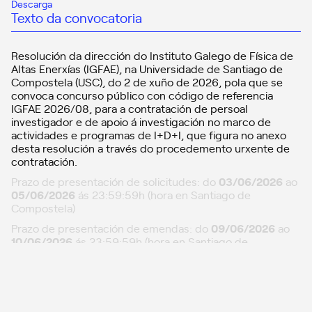
Descarga
Texto da convocatoria
Resolución da dirección do Instituto Galego de Física de
Altas Enerxías (IGFAE), na Universidade de Santiago de
Compostela (USC), do 2 de xuño de 2026, pola que se
convoca concurso público con código de referencia
IGFAE 2026/08, para a contratación de persoal
investigador e de apoio á investigación no marco de
actividades e programas de I+D+I, que figura no anexo
desta resolución a través do procedemento urxente de
contratación.
Prazo de presentación de solicitudes: do
03/06/2026
ao
05/06/2026
ás 23:59:59h (hora en Santiago de
Compostela)
Prazo de presentación de emendas: do
09/06/2026
ao
10/06/2026
ás 23:59:59h (hora en Santiago de
Compostela)
Actualizacións
01