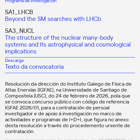
Programa de investigación
SA1_LHCB
Beyond the SM searches with LHCb
SA3_NUCL
The structure of the nuclear many-body
systems and its astrophysical and cosmological
implications
Descarga
Texto da convocatoria
Resolución da dirección do Instituto Galego de Física de
Altas Enerxías (IGFAE), na Universidade de Santiago de
Compostela (USC), do 24 de febreiro de 2026, pola que
se convoca concurso público con código de referencia
IGFAE 2026/01, para a contratación de persoal
investigador e de apoio á investigación no marco de
actividades e programas de I+D+I, que figura no anexo
desta resolución a través do procedemento urxente de
contratación.
Prazo de presentación de solicitudes: do
25/02/2026
ao